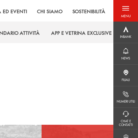
À ED EVENTI
CHI SIAMO
SOSTENIBILITÀ
MENU
menu destra
INBANK
NDARIO ATTIVITÀ
APP E VETRINA EXCLUSIVE
INBANK
NDARIO ATTIVITÀ
APP E VETRINA EXCLUSIVE
NEWS
NEWS
FILIALI
FILIALI
NUMERI UTILI
NUMERI UTILI
CHAT E CONTATTI
CHAT E
CONTATTI