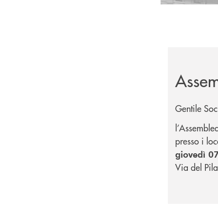
Assem
Gentile Soc
l’Assemblea
presso i lo
giovedì 0
Via del Pila