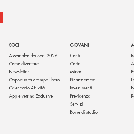
SOCI
GIOVANI
A
Assemblea dei Soci 2026
Conti
R
Come diventare
Carte
A
Newsletter
Minori
E
Opportunità e tempo libero
Finanziamenti
L
Calendario Attività
Investimenti
N
App e vetrina Exclusive
Previdenza
R
Servizi
Borse di studio