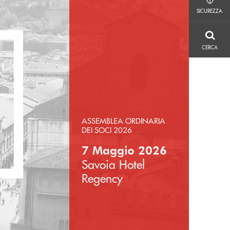
SICUREZZA
SICUREZZA
CERCA
CERCA
ASSEMBLEA ORDINARIA
DEI SOCI 2026
7 Maggio 2026
Savoia Hotel
Regency