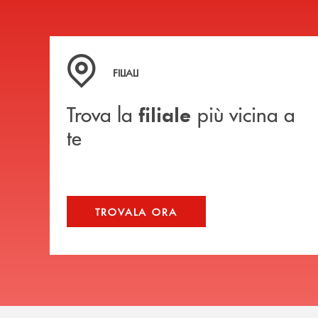
Trova la filiale più vicina a te
FILIALI
Trova la
più vicina a
filiale
te
TROVALA ORA