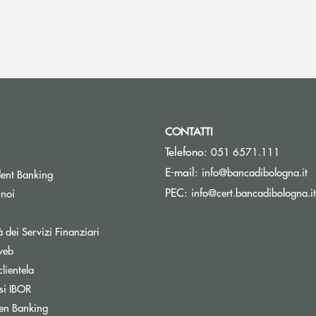
CONTATTI
Telefono:
051 6571.111
(s
E-mail:
info@bancadibologna.it
ent Banking
PEC:
info@cert.bancadibologna.it
 noi
à dei Servizi Finanziari
web
clientela
si IBOR
Apre una nuova finestra
en Banking