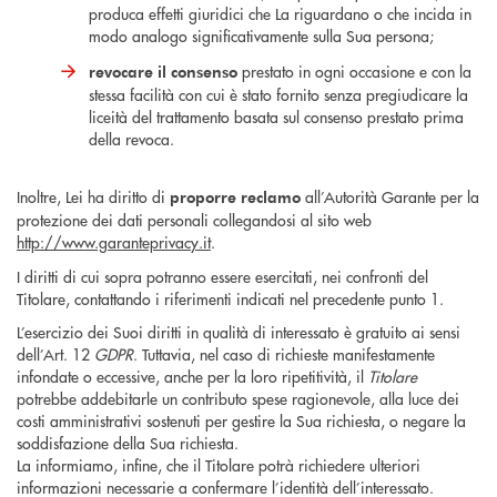
produca effetti giuridici che La riguardano o che incida in
modo analogo significativamente sulla Sua persona;
prestato in ogni occasione e con la
revocare il consenso
stessa facilità con cui è stato fornito senza pregiudicare la
liceità del trattamento basata sul consenso prestato prima
della revoca.
Inoltre, Lei ha diritto di
all’Autorità Garante per la
proporre reclamo
protezione dei dati personali collegandosi al sito web
http://www.garanteprivacy.it
.
I diritti di cui sopra potranno essere esercitati, nei confronti del
Titolare, contattando i riferimenti indicati nel precedente punto 1.
L’esercizio dei Suoi diritti in qualità di interessato è gratuito ai sensi
dell’Art. 12
GDPR
. Tuttavia, nel caso di richieste manifestamente
infondate o eccessive, anche per la loro ripetitività, il
Titolare
potrebbe addebitarle un contributo spese ragionevole, alla luce dei
costi amministrativi sostenuti per gestire la Sua richiesta, o negare la
soddisfazione della Sua richiesta.
La informiamo, infine, che il Titolare potrà richiedere ulteriori
informazioni necessarie a confermare l’identità dell’interessato.