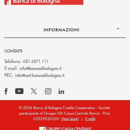
INFORMAZIONI
CONTATTI
Telefono:
051 6571.111
(si apre l’app di posta elettronica)
E-mail:
info@bancadibologna.it
(si apre l’app di posta elettronica
PEC:
info@cert.bancadibologna.it
© 2026 Banca di Bologna Credito Cooperativo - Società
partecipante al Gruppo IVA Cassa Centrale Banca · P.Iva
02529020220
Note legali
|
Crediti