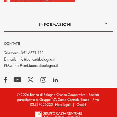
INFORMAZIONI
CONTATTI
Telefono:
051 6571.111
(si apre l’app di posta elettronica)
E-mail:
info@bancadibologna.it
(si apre l’app di posta elettronica
PEC:
info@cert.bancadibologna.it
© 2026 Banca di Bologna Credito Cooperativo - Società
partecipante al Gruppo IVA Cassa Centrale Banca · P.Iva
02529020220
Note legali
|
Crediti