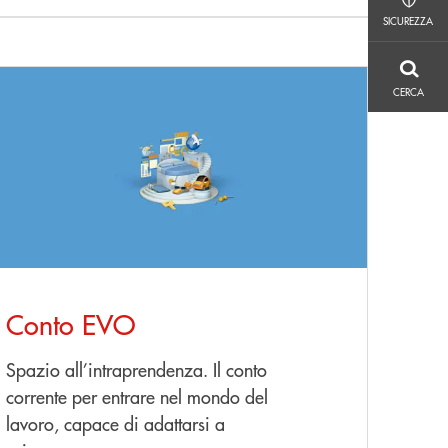
SICUREZZA
SICUREZZA
CERCA
copri di più Conto EVO
CERCA
Conto EVO
Spazio all’intraprendenza. Il conto
corrente per entrare nel mondo del
lavoro, capace di adattarsi a