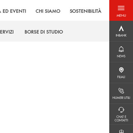
À ED EVENTI
CHI SIAMO
SOSTENIBILITÀ
MENU
menu destra
INBANK
ERVIZI
BORSE DI STUDIO
INBANK
ERVIZI
BORSE DI STUDIO
NEWS
NEWS
FILIALI
FILIALI
NUMERI UTILI
NUMERI UTILI
CHAT E CONTATTI
CHAT E
CONTATTI