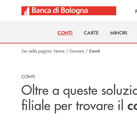
Salta al contenuto principale
CONTI
CARTE
MINORI
CONTI
CARTE
MINORI
Sei nella pagina:
Home
/
Giovani
/
Conti
CONTI
Oltre a queste soluzio
filiale per trovare il
c