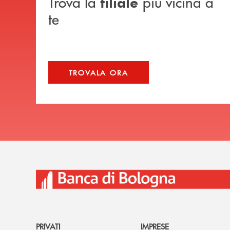
Trova la
più vicina a
filiale
te
TROVALA ORA
PRIVATI
IMPRESE