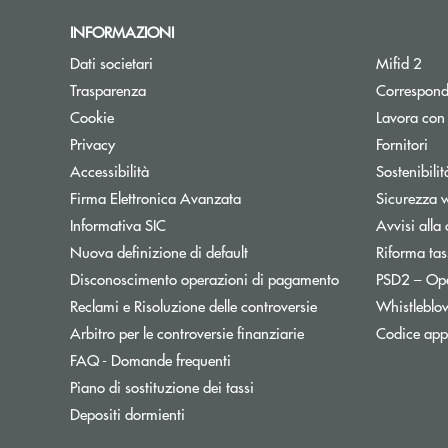
INFORMAZIONI
Dati societari
Mifid 2
Trasparenza
Correspond
Cookie
Lavora con
Privacy
Fornitori
Accessibilità
Sostenibilit
Firma Elettronica Avanzata
Sicurezza 
Informativa SIC
Avvisi alla 
Nuova definizione di default
Riforma tas
Disconoscimento operazioni di pagamento
PSD2 – Op
Reclami e Risoluzione delle controversie
Whistleblo
Apre una nuova finest
Arbitro per le controversie finanziarie
Codice appa
FAQ - Domande frequenti
Apre una nuova finestra
Piano di sostituzione dei tassi
Depositi dormienti