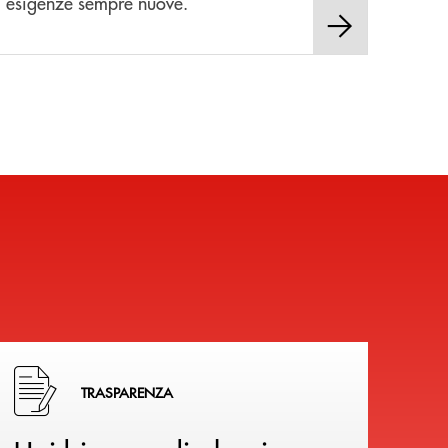
esigenze sempre nuove.
Hai bisogno di alcuni documenti ? Vai alla pagina della 
TRASPARENZA