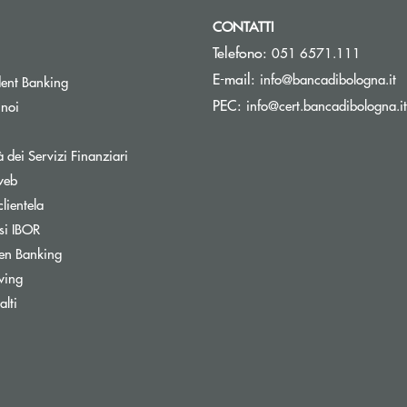
CONTATTI
Telefono:
051 6571.111
(s
E-mail:
info@bancadibologna.it
ent Banking
PEC:
info@cert.bancadibologna.it
 noi
à dei Servizi Finanziari
web
clientela
si IBOR
Apre una nuova finestra
en Banking
wing
ra
lti