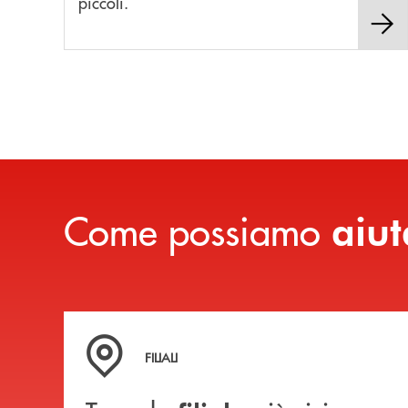
piccoli.
Come possiamo
aiut
Trova la filiale più vicina a te
FILIALI