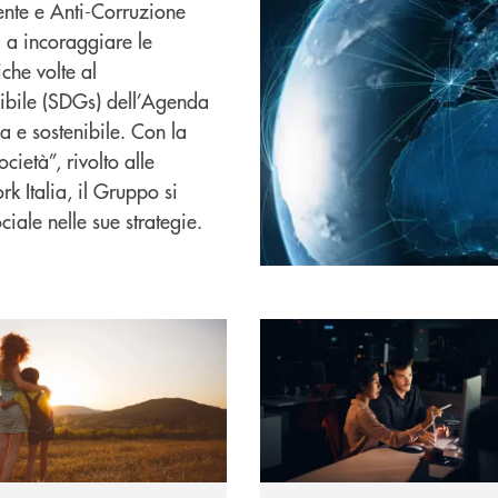
iente e Anti-Corruzione
ta a incoraggiare le
che volte al
nibile (SDGs) dell’Agenda
a e sostenibile. Con la
cietà”, rivolto alle
 Italia, il Gruppo si
iale nelle sue strategie.
 ESG
Informativa sulla sostenibilit