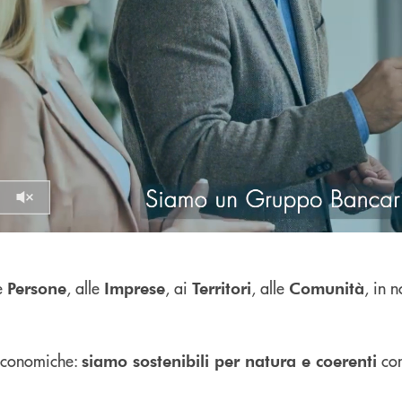
Volume off
Pause
e
, alle
, ai
, alle
, in 
Persone
Imprese
Territori
Comunità
d economiche:
con
siamo sostenibili per natura e coerenti