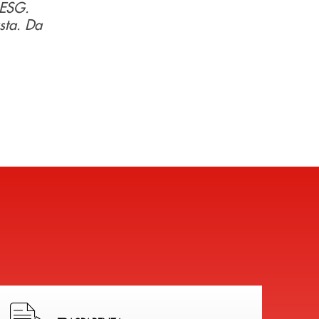
 ESG.
usta. Da
Hai bisogno di alcuni documenti ? Vai alla pagina della 