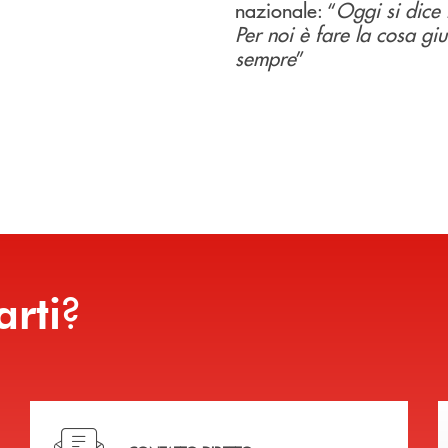
nazionale: “
Oggi si dice
Per noi è fare la cosa gi
sempre
”
?
arti
Hai bisogno di assistenza immediata?