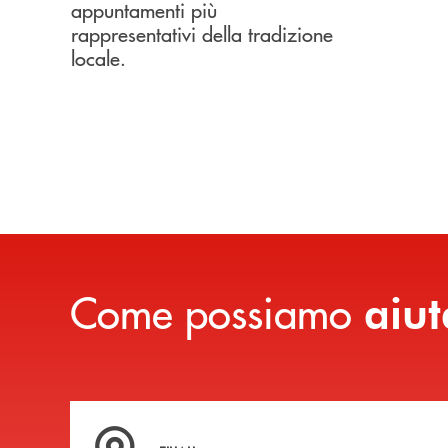
appuntamenti più
rappresentativi della tradizione
locale.
Come possiamo
aiut
Trova la filiale più vicina a te