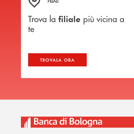
FILIALI
Trova la
più vicina a
filiale
te
TROVALA ORA