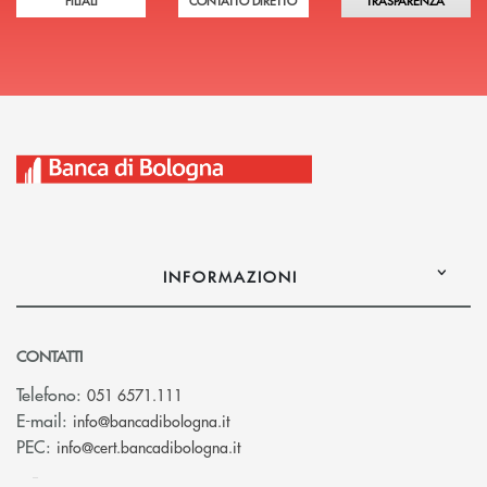
FILIALI
CONTATTO DIRETTO
TRASPARENZA
INFORMAZIONI
CONTATTI
Telefono:
051 6571.111
(si apre l’app di posta elettronica)
E-mail:
info@bancadibologna.it
(si apre l’app di posta elettronica
PEC:
info@cert.bancadibologna.it