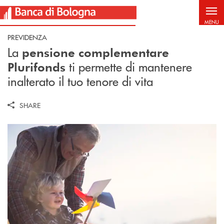
Salta al contenuto principale
MENU
PREVIDENZA
La
pensione complementare
ti permette di mantenere
Plurifonds
inalterato il tuo tenore di vita
SHARE