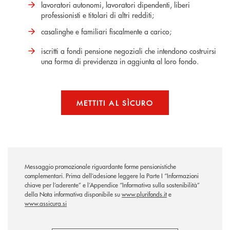
lavoratori autonomi, lavoratori dipendenti, liberi
professionisti e titolari di altri redditi;
casalinghe e familiari fiscalmente a carico;
iscritti a fondi pensione negoziali che intendono costruirsi
una forma di previdenza in aggiunta al loro fondo.
METTITI AL SÌCURO
Messaggio promozionale riguardante forme pensionistiche
complementari. Prima dell’adesione leggere la Parte I “Informazioni
chiave per l’aderente” e l’Appendice “Informativa sulla sostenibilità”
della Nota informativa disponibile su
www.plurifonds.it
e
www.assicura.si