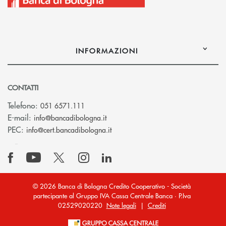
INFORMAZIONI
CONTATTI
Telefono:
051 6571.111
(si apre l’app di posta elettronica)
E-mail:
info@bancadibologna.it
(si apre l’app di posta elettronica
PEC:
info@cert.bancadibologna.it
© 2026 Banca di Bologna Credito Cooperativo - Società
partecipante al Gruppo IVA Cassa Centrale Banca · P.Iva
02529020220
Note legali
|
Crediti