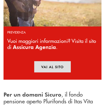
PREVIDENZA
Vuoi maggiori informazioni? Visita il sito
di
.
Assicura Agenzia
VAI AL SITO
APRE UNA NUOVA FINESTR
, il fondo
Per un domani Sìcuro
pensione aperto Plurifonds di Itas Vita