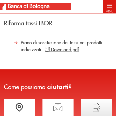
Salta al contenuto principale
MENU
Riforma tassi IBOR
Piano di sostituzione dei tassi nei prodotti
indicizzati -
Download pdf
Come possiamo
?
aiutarti
Trova la filiale più vicina a te
Hai bisogno di assistenza immediata?
Hai bisogno di alcuni