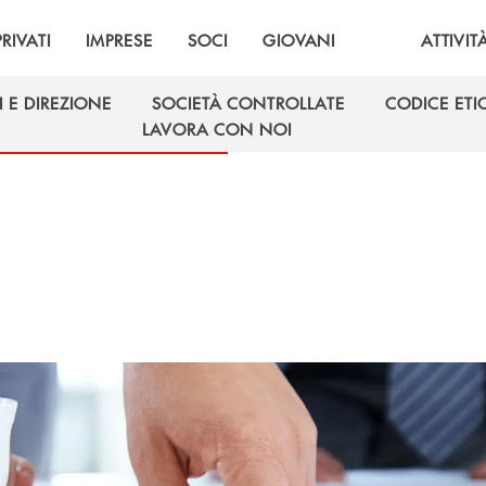
PRIVATI
IMPRESE
SOCI
GIOVANI
ATTIVIT
 E DIREZIONE
SOCIETÀ CONTROLLATE
CODICE ETI
 E DIREZIONE
SOCIETÀ CONTROLLATE
CODICE ETI
LAVORA CON NOI
LAVORA CON NOI