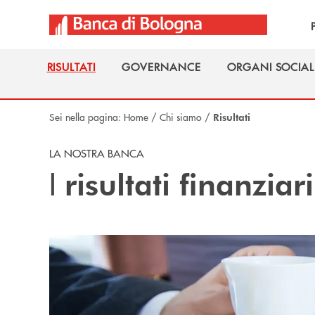
Salta al contenuto principale
RISULTATI
GOVERNANCE
ORGANI SOCIALI
RISULTATI
GOVERNANCE
ORGANI SOCIALI
Sei nella pagina:
Home
/
Chi siamo
/
Risultati
LA NOSTRA BANCA
I
risultati finanziari