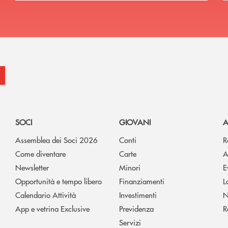
SOCI
GIOVANI
A
Assemblea dei Soci 2026
Conti
R
Come diventare
Carte
A
Newsletter
Minori
E
Opportunità e tempo libero
Finanziamenti
L
Calendario Attività
Investimenti
N
App e vetrina Exclusive
Previdenza
R
Servizi