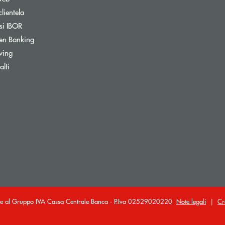
clientela
si IBOR
Apre una nuova finestra
en Banking
wing
ra
lti
ante al Gruppo IVA Cassa Centrale Banca · P.Iva 02529020220
Note legali
|
Cr