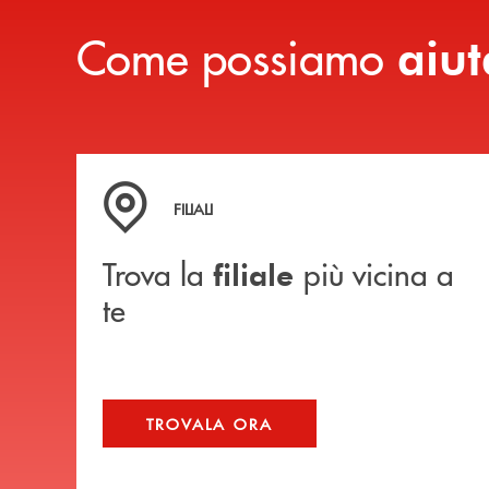
Come possiamo
aiut
Trova la filiale più vicina a te
FILIALI
Trova la
più vicina a
filiale
te
TROVALA ORA