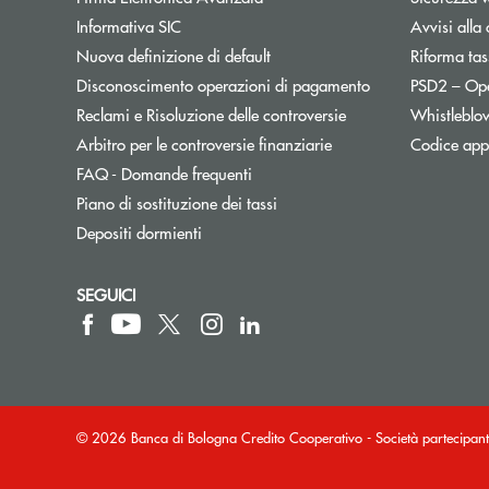
Informativa SIC
Avvisi alla 
Nuova definizione di default
Riforma tas
Disconoscimento operazioni di pagamento
PSD2 – Op
Reclami e Risoluzione delle controversie
Whistleblo
Apre una nuova finest
Arbitro per le controversie finanziarie
Codice appa
FAQ - Domande frequenti
Apre una nuova finestra
Piano di sostituzione dei tassi
Depositi dormienti
SEGUICI
© 2026 Banca di Bologna Credito Cooperativo - Società partecip