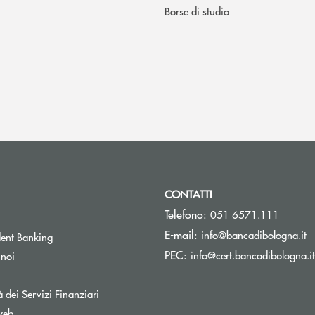
Borse di studio
CONTATTI
Telefono:
051 6571.111
(s
E-mail:
info@bancadibologna.it
ent Banking
PEC:
info@cert.bancadibologna.it
 noi
à dei Servizi Finanziari
web