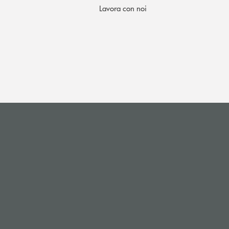
Lavora con noi
i apre l’app di posta elettronica)
(si apre l’app di posta elettronica)