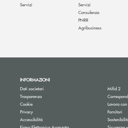
Servizi
Servizi
Consulenza
PNRR
Agribusiness
INFORMAZIONI
Dati societari
Mifid 2
Trasparenza
Correspond
Cookie
Lavora con
Privacy
Fornitori
Accessibilità
Sostenibilit
Firma Elettronica Avanzata
Sicurezza 