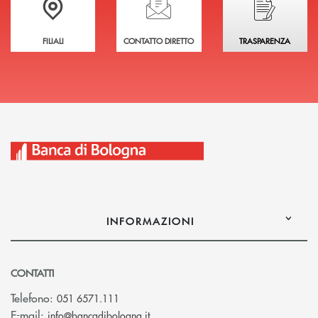
FILIALI
CONTATTO DIRETTO
TRASPARENZA
INFORMAZIONI
CONTATTI
Telefono:
051 6571.111
(si apre l’app di posta elettronica)
E-mail:
info@bancadibologna.it