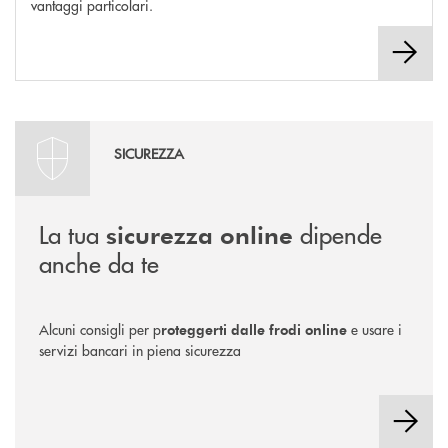
vantaggi particolari.
Scopri di più
SICUREZZA
La tua
dipende
sicurezza online
anche da te
Alcuni consigli per p
e usare i
roteggerti dalle frodi online
servizi bancari in piena sicurezza