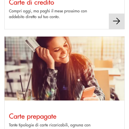
Carte di credito
Compri oggi, ma paghi il mese prossimo con
addebito diretto sul tuo conto.
Scopri di più Carte prepagate
Carte prepagate
Tante tipologie di carte ricaricabili, ognuna con