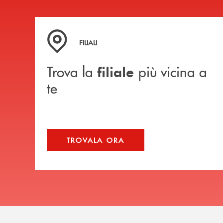
Trova la filiale più vicina a te
FILIALI
Trova la
più vicina a
filiale
te
TROVALA ORA