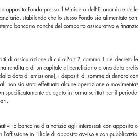
 un apposito Fondo presso il Ministero dell’Economia e dell
nanziario,
stabilendo che lo stesso Fondo sia alimentato con g
sistema bancario nonché del comparto assicurativo e finanz
ratti di assicurazione di cui all'art.2, comma 1 del decreto
l
una rendita
o di un capitale al beneficiario a una data prefiss
ni dalla data di emissione), i depositi di somme di denaro c
li non sia stata effettuata
alcune operazione o movimentazio
on specificatamente delegato in forma scritta) per il perio
ari.
tivi la banca ne dia notizia agli interessati con apposita
c
l’affissione in Filiale
di apposito avviso e con pubblicazione