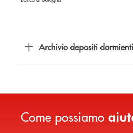
Archivio depositi dormient
Come possiamo
aiut