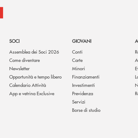
SOCI
GIOVANI
A
Assemblea dei Soci 2026
Conti
R
Come diventare
Carte
A
Newsletter
Minori
E
Opportunità e tempo libero
Finanziamenti
L
Calendario Attività
Investimenti
N
App e vetrina Exclusive
Previdenza
R
Servizi
Borse di studio