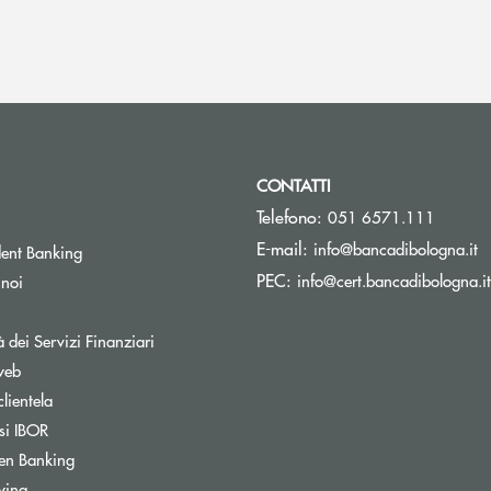
CONTATTI
Telefono:
051 6571.111
(s
E-mail:
info@bancadibologna.it
ent Banking
PEC:
info@cert.bancadibologna.it
 noi
à dei Servizi Finanziari
web
clientela
si IBOR
Apre una nuova finestra
en Banking
wing