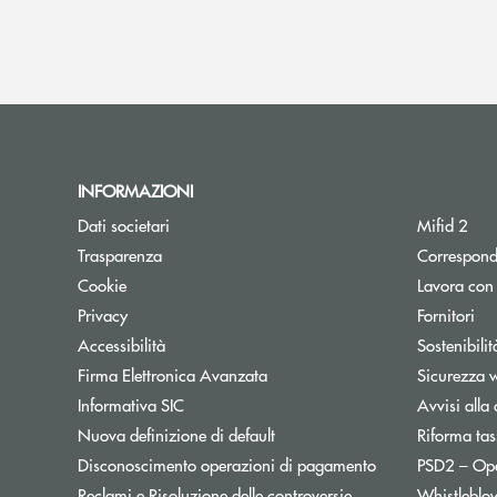
INFORMAZIONI
Dati societari
Mifid 2
Trasparenza
Correspond
Cookie
Lavora con
Privacy
Fornitori
Accessibilità
Sostenibilit
Firma Elettronica Avanzata
Sicurezza 
Informativa SIC
Avvisi alla 
Nuova definizione di default
Riforma tas
Disconoscimento operazioni di pagamento
PSD2 – Op
Reclami e Risoluzione delle controversie
Whistleblo