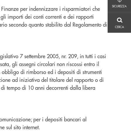
SICUREZZA
SICUREZZA
e
Finanze per indennizzare i risparmiatori che
li importi dei conti correnti e dei rapporti
CERCA
iario secondo
quanto stabilito dal Regolamento di
CERCA
egislativo 7 settembre 2005, nr. 209, in tutti i casi
ata, gli assegni circolari non riscossi entro il
on obbligo di
rimborso ed i depositi di strumenti
ne ad iniziativa del titolare del rapporto o di
do di tempo di 10 anni
decorrenti dalla libera
omunicazione; per i depositi bancari al
 sul sito internet.