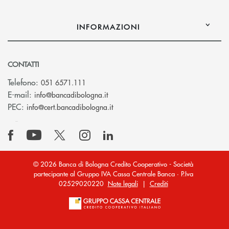
INFORMAZIONI
CONTATTI
Telefono:
051 6571.111
(si apre l’app di posta elettronica)
E-mail:
info@bancadibologna.it
(si apre l’app di posta elettronica
PEC:
info@cert.bancadibologna.it
© 2026 Banca di Bologna Credito Cooperativo - Società
partecipante al Gruppo IVA Cassa Centrale Banca · P.Iva
02529020220
Note legali
|
Crediti