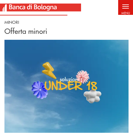
Salta al contenuto principale
MENU
MINORI
Offerta minori