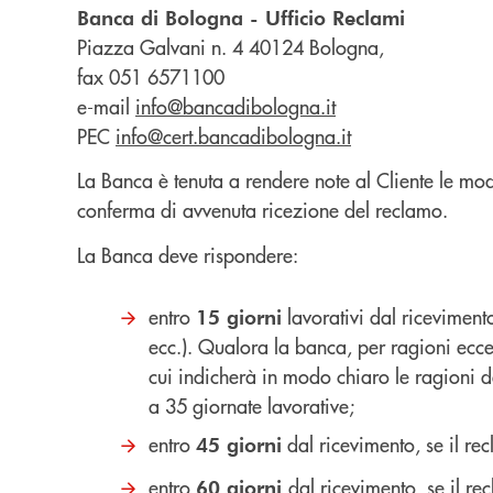
Banca di Bologna - Ufficio Reclami
Piazza Galvani n. 4 40124 Bologna,
fax 051 6571100
e-mail
info@bancadibologna.it
PEC
info@cert.bancadibologna.it
La Banca è tenuta a rendere note al Cliente le mod
conferma di avvenuta ricezione del reclamo.
La Banca deve rispondere:
entro
lavorativi dal ricevimento
15 giorni
ecc.). Qualora la banca, per ragioni eccez
cui indicherà in modo chiaro le ragioni del
a 35 giornate lavorative;
entro
dal ricevimento, se il re
45 giorni
entro
dal ricevimento, se il re
60 giorni