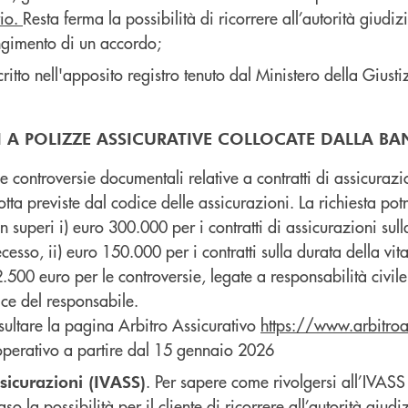
rio.
Resta ferma la possibilità di ricorrere all’autorità giudiz
ngimento di un accordo;
critto nell'apposito registro tenuto dal Ministero della Giusti
I A POLIZZE ASSICURATIVE COLLOCATE DALLA BA
le controversie documentali relative a contratti di assicurazion
tta previste dal codice delle assicurazioni. La richiesta p
superi i) euro 300.000 per i contratti di assicurazioni sul
cesso, ii) euro 150.000 per i contratti sulla durata della vita
2.500 euro per le controversie, legate a responsabilità civi
rice del responsabile.
nsultare la pagina Arbitro Assicurativo
https://www.arbitroa
 operativo a partire dal 15 gennaio 2026
. Per sapere come rivolgersi all’IVASS 
ssicurazioni (IVASS)
 la possibilità per il cliente di ricorrere all’autorità giudi