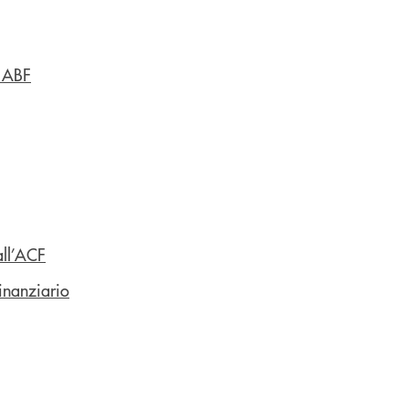
o ABF
all’ACF
inanziario