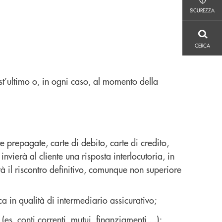
SICUREZZA
SICUREZZA
CERCA
CERCA
st’ultimo o, in ogni caso, al momento della
te prepagate, carte di debito, carte di credito,
vierà al cliente una risposta interlocutoria, in
erà il riscontro definitivo, comunque non superiore
a in qualità di intermediario assicurativo;
(es. conti correnti, mutui, finanziamenti ...);