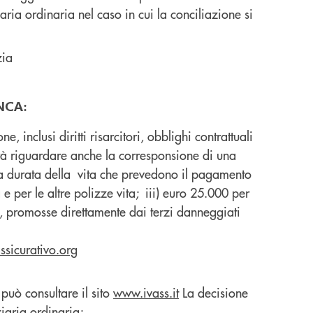
iaria ordinaria nel caso in cui la conciliazione si
zia
NCA:
e, inclusi diritti risarcitori, obblighi contrattuali
otrà riguardare anche la corresponsione di una
la durata della vita che prevedono il pagamento
 e per le altre polizze vita; iii) euro 25.000 per
le, promosse direttamente dai terzi danneggiati
ssicurativo.org
può consultare il sito
www.ivass.it
La decisione
ziaria ordinaria;