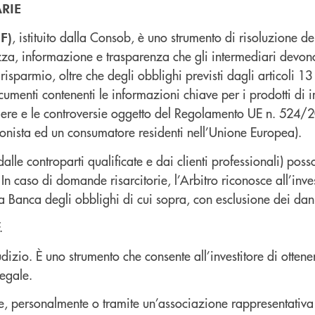
RIE
, istituito dalla Consob, è uno strumento di risoluzione del
F)
ezza, informazione e trasparenza che gli intermediari devon
el risparmio, oltre che degli obblighi previsti dagli artico
ocumenti contenenti le informazioni chiave per i prodotti di i
aliere e le controversie oggetto del Regolamento UE n. 524/20
ssionista ed un consumatore residenti nell’Unione Europea).
dalle controparti qualificate e dai clienti professionali) poss
n caso di domande risarcitorie, l’Arbitro riconosce all’inv
a Banca degli obblighi di cui sopra, con esclusione dei dan
.
izio. È uno strumento che consente all’investitore di ottene
legale.
tore, personalmente o tramite un’associazione rappresentativ