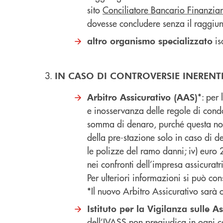
sito
Conciliatore Bancario Finanzia
dovesse concludere senza il raggiu
is
altro organismo specializzato
IN CASO DI CONTROVERSIE INERENT
*: per 
Arbitro Assicurativo (AAS)
e inosservanza delle regole di condo
somma di denaro, purché questa non 
della pre-stazione solo in caso di de
le polizze del ramo danni; iv) euro 
nei confronti dell’impresa assicurat
Per ulteriori informazioni si può co
*Il nuovo Arbitro Assicurativo sarà
Istituto per la Vigilanza sulle A
dell’IVASS non pregiudica in ogni caso