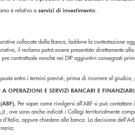
lamo è relativo a
.
servizi di investimento
curative collocate dalla Banca, laddove la contestazione og
rativa, il reclamo potrà essere presentato direttamente alla 
 pre-contrattuale nonché nei DIP aggiuntivi consegnati prima
sposta entro i termini previsti, prima di ricorrere al giudice,
A OPERAZIONI E SERVIZI BANCARI E FINANZIARI
Per saper come rivolgersi all’ABF si può contattare
 (ABF).
.it
, ove sono anche indicati i Collegi territorialmente compete
a d’Italia, oppure chiedere alla banca. La decisione dell’Arbi
inaria;