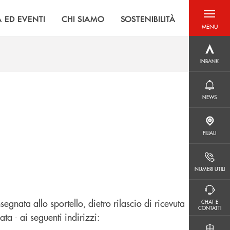
À ED EVENTI
CHI SIAMO
SOSTENIBILITÀ
MENU
menu destra
INBANK
INBANK
NEWS
NEWS
FILIALI
FILIALI
NUMERI UTILI
NUMERI UTILI
CHAT E CONTATTI
gnata allo sportello, dietro rilascio di ricevuta
CHAT E
CONTATTI
ta - ai seguenti indirizzi: