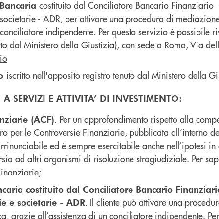
costituito dal Conciliatore Bancario Finanziario 
 Bancaria
 societarie - ADR, per attivare una procedura di mediazione
 conciliatore indipendente. Per questo servizio è possibile r
uto dal Ministero della Giustizia), con sede a Roma, Via de
io
iscritto nell'apposito registro tenuto dal Ministero della Gi
to
A SERVIZI E ATTIVITA’ DI INVESTIMENTO:
. Per un approfondimento rispetto alla compet
anziarie (ACF)
 per le Controversie Finanziarie, pubblicata all’interno dell
 irrinunciabile ed è sempre esercitabile anche nell’ipotesi in 
sia ad altri organismi di risoluzione stragiudiziale. Per sap
Finanziarie
;
aria costituito dal Conciliatore Bancario Finanziari
. Il cliente può attivare una procedu
ie e societarie - ADR
 grazie all’assistenza di un conciliatore indipendente. Per