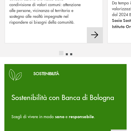
Da tempo i
condivisione di valori comuni: attenzione
valorizzazi
alle persone, vicinanza al territorio e
dal 2024 B
sostegno alle realtà impegnate nel
Socio Sos
rispondere ai bisogni della comunità.
Istituto O
Scopri di più
SOSTENIBILITÀ
Sostenibilità con Banca di Bologna
Scegli di vivere in modo
e
.
sano
responsabile