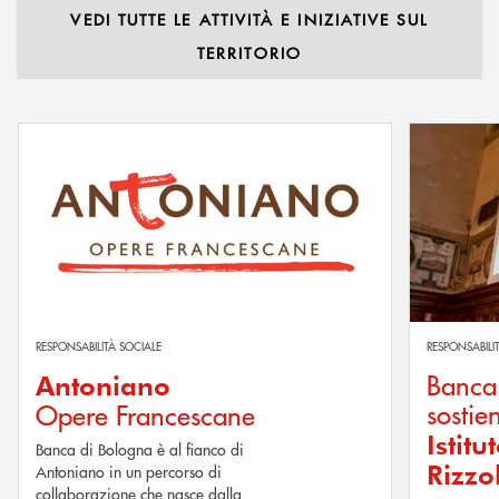
VEDI TUTTE LE ATTIVITÀ E INIZIATIVE SUL
TERRITORIO
Scopri di più Antoniano Opere Francescane
Scopri di più
RESPONSABILITÀ SOCIALE
RESPONSABILI
Banca
Antoniano
sostie
Opere Francescane
Istit
Banca di Bologna è al fianco di
Rizzol
Antoniano in un percorso di
collaborazione che nasce dalla