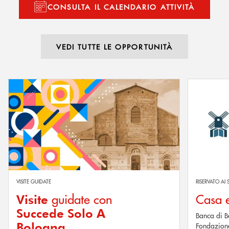
CONSULTA IL CALENDARIO ATTIVITÀ
VEDI TUTTE LE OPPORTUNITÀ
Scopri di più Visite guidate con Succede Solo A Bologna
Scopri di più
VISITE GUIDATE
RISERVATO AI 
guidate con
Casa e
Visite
Succede Solo A
Banca di B
Bologna
Fondazione