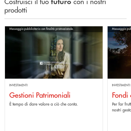
Costruisci il tuo
con i nostri
futuro
prodotti
Scopri di più Gestioni Patrimoniali
Scopri di più
Messaggio pubblicitario con finalità promozionale.
Messaggio pubb
INVESTIMENTI
INVESTIMENTI
Gestioni Patrimoniali
Fondi
È tempo di dare valore a ciò che conta.
Per far frut
nostri gest