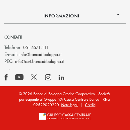
INFORMAZIONI
CONTATTI
Telefono:
051 6571.111
(si apre l’app di posta elettronica)
E-mail:
info@bancadibologna.it
(si apre l’app di posta elettronica
PEC:
info@cert.bancadibologna.it
© 2026 Banca di Bologna Credito Cooperativo - Società
partecipante al Gruppo IVA Cassa Centrale Banca · P.Iva
02529020220
Note legali
|
Crediti