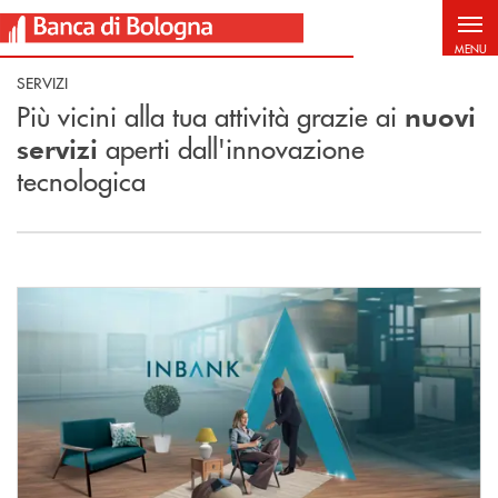
Salta al contenuto principale
MENU
SERVIZI
Più vicini alla tua attività grazie ai
nuovi
aperti dall'innovazione
servizi
tecnologica
Scopri di più Inbank