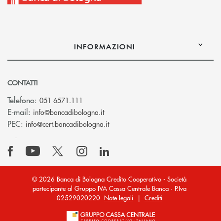
INFORMAZIONI
CONTATTI
Telefono:
051 6571.111
(si apre l’app di posta elettronica)
E-mail:
info@bancadibologna.it
(si apre l’app di posta elettronica
PEC:
info@cert.bancadibologna.it
© 2026 Banca di Bologna Credito Cooperativo - Società
partecipante al Gruppo IVA Cassa Centrale Banca · P.Iva
02529020220
Note legali
|
Crediti