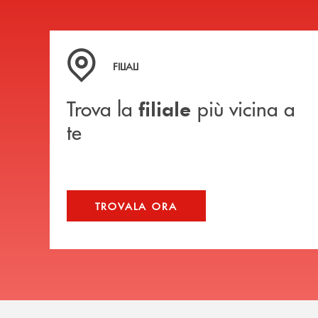
Trova la filiale più vicina a te
FILIALI
Trova la
più vicina a
filiale
te
TROVALA ORA