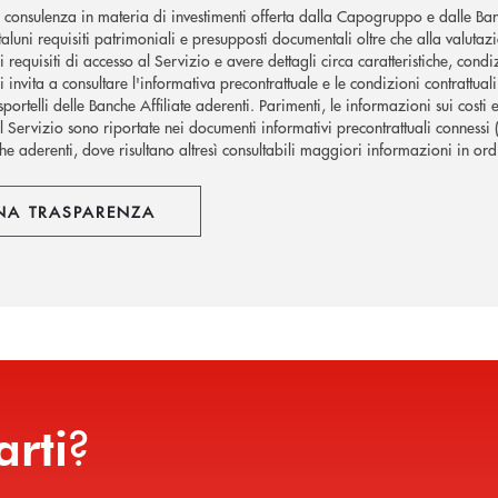
i consulenza in materia di investimenti offerta dalla Capogruppo e dalle Banc
 taluni requisiti patrimoniali e presupposti documentali oltre che alla val
i requisiti di accesso al Servizio e avere dettagli circa caratteristiche, con
 invita a consultare l'informativa precontrattuale e le condizioni contrattua
sportelli delle Banche Affiliate aderenti. Parimenti, le informazioni sui costi 
l Servizio sono riportate nei documenti informativi precontrattuali connessi (
che aderenti, dove risultano altresì consultabili maggiori informazioni in ordi
NA TRASPARENZA
?
arti