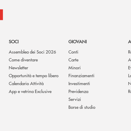
SOCI
GIOVANI
A
Assemblea dei Soci 2026
Conti
R
Come diventare
Carte
A
Newsletter
Minori
E
Opportunità e tempo libero
Finanziamenti
L
Calendario Attività
Investimenti
N
App e vetrina Exclusive
Previdenza
R
Servizi
Borse di studio