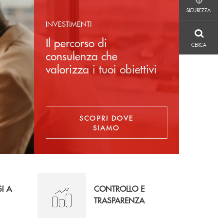
SICUREZZA
SICUREZZA
INVESTIMENTI
CERCA
Il percorso di
CERCA
consulenza che
valorizza i tuoi obiettivi
SCOPRI DOVE
SIAMO
SI A
CONTROLLO E
TRASPARENZA