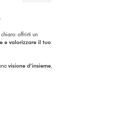
e
chiaro: offrirti un
e e valorizzare il tuo
 una
,
visione d’insieme