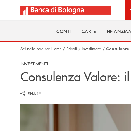
Salta al contenuto principale
CONTI
CARTE
FINANZIA
CONTI
CARTE
FINANZIA
Sei nella pagina:
Home
/
Privati
/
Investimenti
/
Consulenza 
INVESTIMENTI
Consulenza Valore: il
SHARE