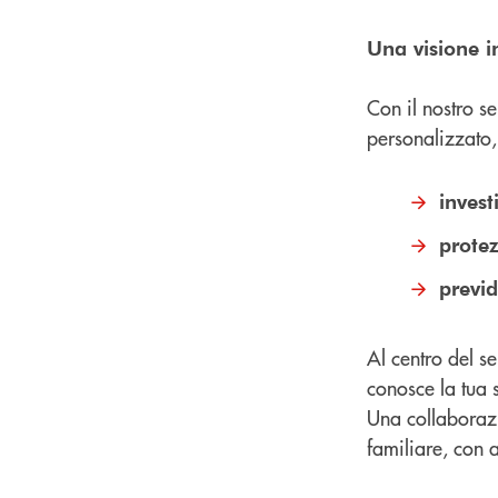
Una visione i
Con il nostro s
personalizzato, 
invest
protez
previ
Al centro del se
conosce la tua s
Una collaborazi
familiare, con 