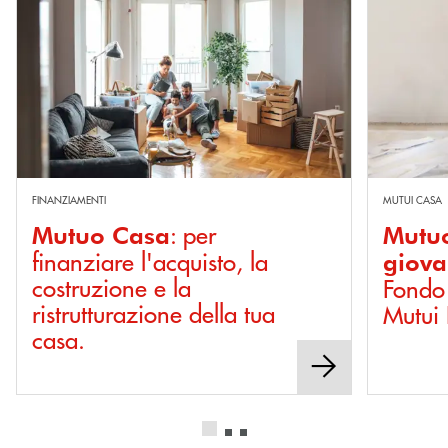
Scopri di più Mutuo Casa : per finanziare l'acquisto, la costruzione e la r
Scopri di pi
FINANZIAMENTI
MUTUI CASA
: per
Mutuo Casa
Mutuo
finanziare l'acquisto, la
giova
costruzione e la
Fondo
ristrutturazione della tua
Mutui
casa.