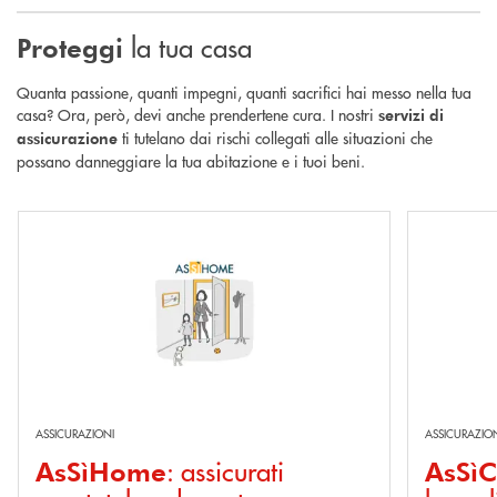
la tua casa
Proteggi
Quanta passione, quanti impegni, quanti sacrifici hai messo nella tua
casa? Ora, però, devi anche prendertene cura. I nostri
servizi di
ti tutelano dai rischi collegati alle situazioni che
assicurazione
possano danneggiare la tua abitazione e i tuoi beni.
Scopri di più AsSìHome : assicurati una tutela adeguata per la tua abitaz
Scopri di più 
ASSICURAZIONI
ASSICURAZIO
: assicurati
AsSìHome
AsSìC