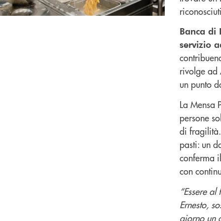
riconosciut
Banca di 
servizio 
contribuend
rivolge ad
un punto da
La Mensa P
persone so
di fragilit
pasti: un d
conferma il
con continu
“Essere al
Ernesto, so
giorno un 