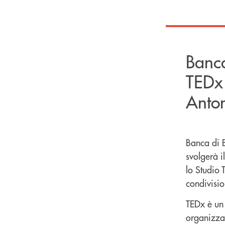
Banca
TEDx 
Anto
Banca di 
svolgerà i
lo Studio 
condivisio
TEDx è un 
organizzat