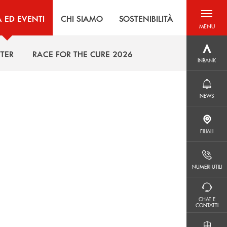
À ED EVENTI
CHI SIAMO
SOSTENIBILITÀ
MENU
menu destra
INBANK
TER
RACE FOR THE CURE 2026
INBANK
TER
RACE FOR THE CURE 2026
NEWS
NEWS
FILIALI
FILIALI
NUMERI UTILI
NUMERI UTILI
CHAT E CONTATTI
CHAT E
CONTATTI