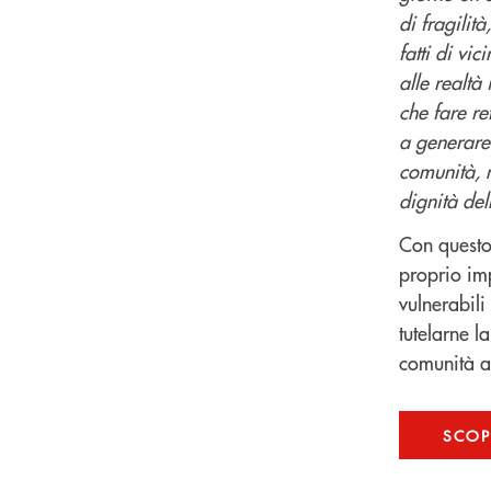
di fragilità
fatti di vi
alle realtà
che fare re
a generare 
comunità, m
dignità del
Con questo
proprio im
vulnerabil
tutelarne l
comunità at
SCOPR