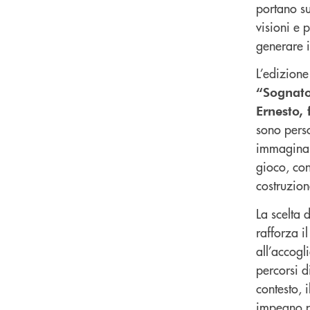
portano su
visioni e 
generare i
L’edizione
“Sognator
Ernesto,
sono perso
immaginan
gioco, con
costruzion
La scelta 
rafforza il
all’accog
percorsi d
contesto, 
impegno p