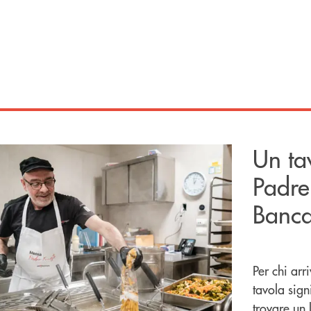
Un ta
Padre
Banca
Per chi arr
tavola sign
trovare un l