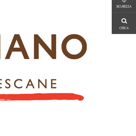
SICUREZZA
SICUREZZA
CERCA
CERCA