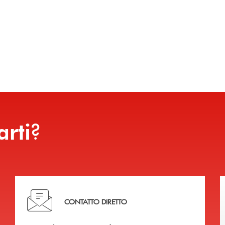
o
?
arti
Hai bisogno di assistenza immediata?
CONTATTO DIRETTO