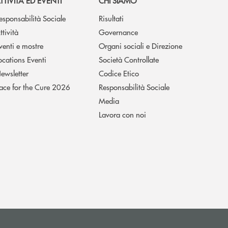
TTIVITÀ ED EVENTI
CHI SIAMO
esponsabilità Sociale
Risultati
ttività
Governance
venti e mostre
Organi sociali e Direzione
ocations Eventi
Società Controllate
ewsletter
Codice Etico
ace for the Cure 2026
Responsabilità Sociale
Media
Lavora con noi