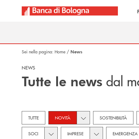
Salta al contenuto principale
Sei nella pagina:
Home
/
News
NEWS
dal m
Tutte le news
Toggle subcategories dropd
TUTTE
NOVITÀ
SOSTENIBILITÀ
Toggle subcategories dropdown for Soci
Toggle subcategories
SOCI
IMPRESE
EMERGENZA 