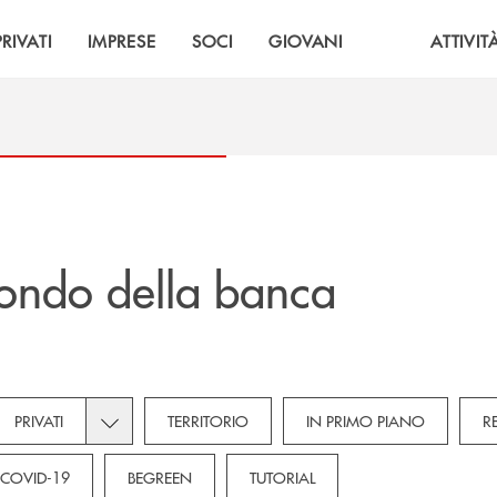
PRIVATI
IMPRESE
SOCI
GIOVANI
ATTIVIT
ondo della banca
own for Novità
Toggle subcategories dropdown for Privati
PRIVATI
TERRITORIO
IN PRIMO PIANO
R
 dropdown for Imprese
COVID-19
BEGREEN
TUTORIAL