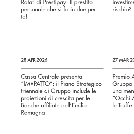
Rata” di Prestipay. Il prestito
investim
personale che si fa in due per
rischio?
te!
28 APR 2026
27 MAR 2
Cassa Centrale presenta
Premio A
“IM•PATTO”: il Piano Strategico
Gruppo C
triennale di Gruppo include le
una men
proiezioni di crescita per le
“Occhi A
Banche affiliate dell’Emilia
le Truffe
Romagna