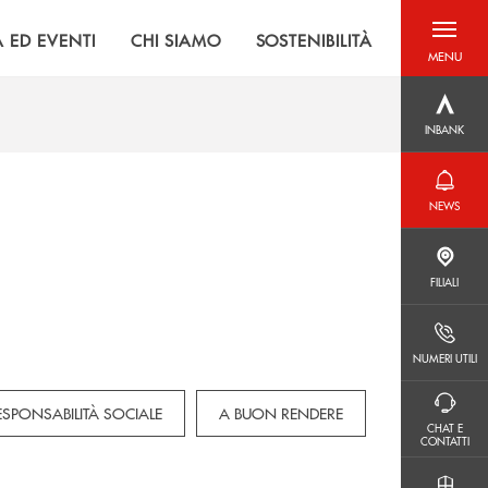
À ED EVENTI
CHI SIAMO
SOSTENIBILITÀ
MENU
menu destra
INBANK
INBANK
NEWS
NEWS
FILIALI
FILIALI
NUMERI UTILI
NUMERI UTILI
ESPONSABILITÀ SOCIALE
A BUON RENDERE
CHAT E CONTATTI
CHAT E
CONTATTI