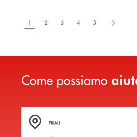
successiv
1
2
3
4
5
Come possiamo
aiut
Trova la filiale più vicina a te
FILIALI