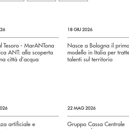
026
18 GIU 2026
al Tesoro - MarANTona
Nasce a Bologna il prim
ica ANT: alla scoperta
modello in Italia per trat
na città d’acqua
talenti sul territorio
026
22 MAG 2026
nza artificiale e
Gruppo Cassa Centrale