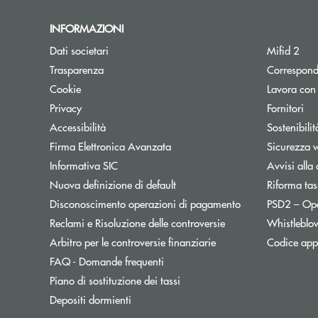
INFORMAZIONI
Dati societari
Mifid 2
Trasparenza
Correspond
Cookie
Lavora con
Privacy
Fornitori
Accessibilità
Sostenibilit
Firma Elettronica Avanzata
Sicurezza 
Informativa SIC
Avvisi alla 
Nuova definizione di default
Riforma tas
Disconoscimento operazioni di pagamento
PSD2 – Op
Reclami e Risoluzione delle controversie
Whistleblo
Apre una nuova finest
Arbitro per le controversie finanziarie
Codice appa
FAQ - Domande frequenti
Apre una nuova finestra
Piano di sostituzione dei tassi
Depositi dormienti