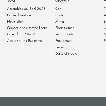
SOCI
GIOVANI
A
Assemblea dei Soci 2026
Conti
R
Come diventare
Carte
A
Newsletter
Minori
E
Opportunità e tempo libero
Finanziamenti
L
Calendario Attività
Investimenti
N
App e vetrina Exclusive
Previdenza
R
Servizi
Borse di studio