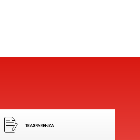
Hai bisogno di alcuni documenti ? Vai alla pagina della 
TRASPARENZA