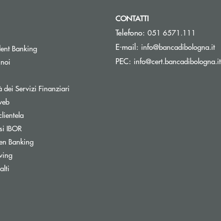
CONTATTI
Telefono:
051 6571.111
(s
E-mail:
info@bancadibologna.it
ent Banking
PEC:
info@cert.bancadibologna.it
 noi
à dei Servizi Finanziari
web
clientela
si IBOR
Apre una nuova finestra
en Banking
wing
ra
lti