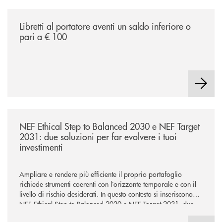
/news/libretti-al-portatore/
Libretti al portatore aventi un saldo inferiore o
pari a € 100
/news/nef-ethical-step-to-balanced-2030-e-nef-target-2031-due-soluzioni
NEF Ethical Step to Balanced 2030 e NEF Target
2031: due soluzioni per far evolvere i tuoi
investimenti
Ampliare e rendere più efficiente il proprio portafoglio
richiede strumenti coerenti con l’orizzonte temporale e con il
livello di rischio desiderati. In questo contesto si inseriscono
NEF Ethical Step to Balanced 2030 e NEF Target 2031, due
soluzioni tra loro complementari, pensate per accompagnare