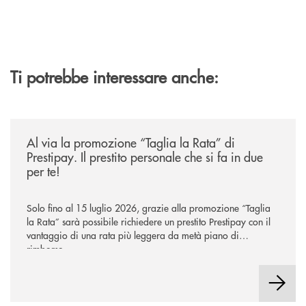
Ti potrebbe interessare anche:
/news/al-via-la-promozione-taglia-la-rata-di-prestipay-il-prestito-perso
Al via la promozione “Taglia la Rata” di
Prestipay. Il prestito personale che si fa in due
per te!
Solo fino al 15 luglio 2026, grazie alla promozione “Taglia
la Rata” sarà possibile richiedere un prestito Prestipay con il
vantaggio di una rata più leggera da metà piano di
rimborso.