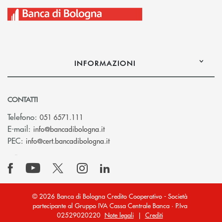
INFORMAZIONI
CONTATTI
Telefono:
051 6571.111
(si apre l’app di posta elettronica)
E-mail:
info@bancadibologna.it
(si apre l’app di posta elettronica
PEC:
info@cert.bancadibologna.it
© 2026 Banca di Bologna Credito Cooperativo - Società
partecipante al Gruppo IVA Cassa Centrale Banca · P.Iva
02529020220
Note legali
|
Crediti