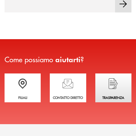
l’investitore in un percorso strutturato e consapevole.
Come possiamo
?
aiutarti
Trova la filiale più vicina a te
Hai bisogno di assistenza immediata?
Hai bisogno di alcuni
FILIALI
CONTATTO DIRETTO
TRASPARENZA