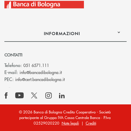
INFORMAZIONI
CONTATTI
Telefono:
051 6571.111
(si apre l’app di posta elettronica)
E-mail:
info@bancadibologna.it
(si apre l’app di posta elettronica
PEC:
info@cert.bancadibologna.it
© 2026 Banca di Bologna Credito Cooperativo - Società
partecipante al Gruppo IVA Cassa Centrale Banca · P.Iva
02529020220
Note legali
|
Crediti