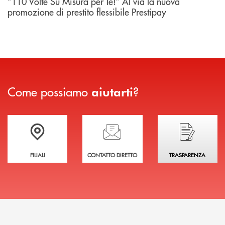
“110 Volte Su Misura per Te!” Al via la nuova
promozione di prestito flessibile Prestipay
Come possiamo
?
aiutarti
Trova la filiale più vicina a te
Hai bisogno di assistenza immediata?
Hai bisogno di alcuni
FILIALI
CONTATTO DIRETTO
TRASPARENZA