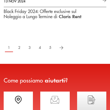
13 NOV 2024
Black Friday 2024: Offerte esclusive sul
Noleggio a Lungo Termine di
Claris Rent
successivo
1
2
3
4
5
Come possiamo
?
aiutarti
Trova la filiale più vicina a te
Hai bisogno di assistenza immediata?
Hai bisogno di alcuni