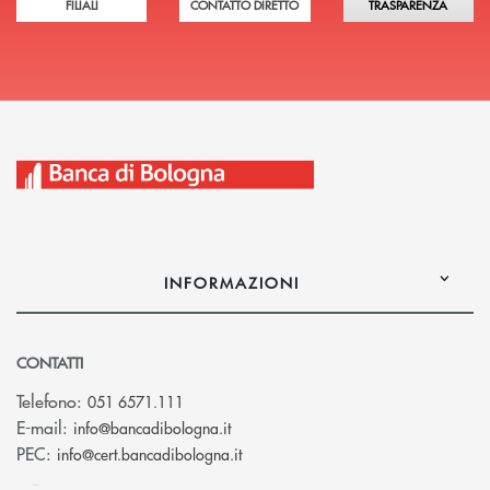
FILIALI
CONTATTO DIRETTO
TRASPARENZA
INFORMAZIONI
CONTATTI
Telefono:
051 6571.111
(si apre l’app di posta elettronica)
E-mail:
info@bancadibologna.it
(si apre l’app di posta elettronica
PEC:
info@cert.bancadibologna.it