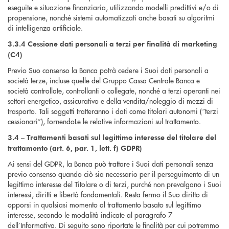
eseguite e situazione finanziaria, utilizzando modelli predittivi e/o di
propensione, nonché sistemi automatizzati anche basati su algoritmi
di intelligenza artificiale.
3.3.4 Cessione dati personali a terzi per finalità di marketing
(C4)
Previo Suo consenso la Banca potrà cedere i Suoi dati personali a
società terze, incluse quelle del Gruppo Cassa Centrale Banca e
società controllate, controllanti o collegate, nonché a terzi operanti nei
settori energetico, assicurativo e della vendita/noleggio di mezzi di
trasporto. Tali soggetti tratteranno i dati come titolari autonomi (“terzi
cessionari”), fornendoLe le relative informazioni sul trattamento.
3.4 – Trattamenti basati sul legittimo interesse del titolare del
trattamento (art. 6, par. 1, lett. f) GDPR)
Ai sensi del GDPR, la Banca può trattare i Suoi dati personali senza
previo consenso quando ciò sia necessario per il perseguimento di un
legittimo interesse del Titolare o di terzi, purché non prevalgano i Suoi
interessi, diritti e libertà fondamentali. Resta fermo il Suo diritto di
opporsi in qualsiasi momento al trattamento basato sul legittimo
interesse, secondo le modalità indicate al paragrafo 7
dell’Informativa. Di seguito sono riportate le finalità per cui potremmo