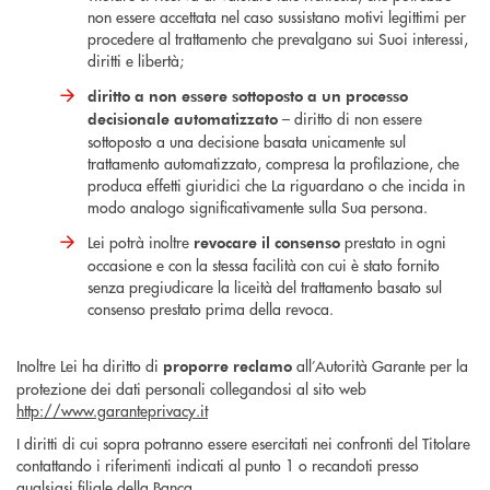
non essere accettata nel caso sussistano motivi legittimi per
procedere al trattamento che prevalgano sui Suoi interessi,
diritti e libertà;
diritto a non essere sottoposto a un processo
– diritto di non essere
decisionale automatizzato
sottoposto a una decisione basata unicamente sul
trattamento automatizzato, compresa la profilazione, che
produca effetti giuridici che La riguardano o che incida in
modo analogo significativamente sulla Sua persona.
Lei potrà inoltre
prestato in ogni
revocare il consenso
occasione e con la stessa facilità con cui è stato fornito
senza pregiudicare la liceità del trattamento basato sul
consenso prestato prima della revoca.
Inoltre Lei ha diritto di
all’Autorità Garante per la
proporre reclamo
protezione dei dati personali collegandosi al sito web
http://www.garanteprivacy.it
I diritti di cui sopra potranno essere esercitati nei confronti del Titolare
contattando i riferimenti indicati al punto 1 o recandoti presso
qualsiasi filiale della Banca.