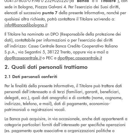
00415760370 P.iva 0 2529020220 (la “
” o il “
”), con
Banca
Titolare
sede in Bologna, Piazza Galvani 4. Per l’esercizio dei Suoi diritti,
elencati al successivo
della presente Informativa, nonché per
punto 7
qualsiasi altra richiesta, potrà contattare il Titolare scrivendo a:
info@bancadibologna.it
Il Titolare ha nominato un DPO (Responsabile della protezione dei
dati), contattabile per informazioni o per l’esercizio dei diritti
all’indirizzo: Cassa Centrale Banca Credito Cooperativo Italiano
S.p.A., via Segantini 5, 38122 Trento, oppure via e-mail a
dpo@cassacentrale.it
o PEC a
dpo@pec.cassacentrale.it
2. Quali dati personali trattiamo
2.1 Dati personali conferiti
Per le finalità della presente Informativa, il Titolare può trattare dati
personali dell’interessato o di terzi (familiari, garanti, beneficiari,
delegati, ecc.), quali dati anagrafici e di contatto (nome, cognome,
indirizzo, telefono, e-mail), dati di pagamento, economico-
patrimoniali o registrazioni vocali.
La Banca può acquisire, in via occasionale, anche dati appartenenti a
categorie particolari forniti dall’interessato per specifiche operazioni
(es. pagamento quote associative a organizzazioni politiche o