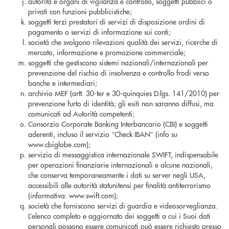
autorità e organi di vigilanza e controllo, soggetti pubblici o
privati con funzioni pubblicistiche;
soggetti terzi prestatori di servizi di disposizione ordini di
pagamento o servizi di informazione sui conti;
società che svolgono rilevazioni qualità dei servizi, ricerche di
mercato, informazione e promozione commerciale;
soggetti che gestiscono sistemi nazionali/internazionali per
prevenzione del rischio di insolvenza e controllo frodi verso
banche e intermediari;
archivio MEF (artt. 30-ter e 30-quinquies D.lgs. 141/2010) per
prevenzione furto di identità; gli esiti non saranno diffusi, ma
comunicati ad Autorità competenti;
Consorzio Corporate Banking Interbancario (CBI) e soggetti
aderenti, incluso il servizio “Check IBAN” (info su
www.cbiglobe.com);
servizio di messaggistica internazionale SWIFT, indispensabile
per operazioni finanziarie internazionali e alcune nazionali,
che conserva temporaneamente i dati su server negli USA,
accessibili alle autorità statunitensi per finalità antiterrorismo
(informativa: www.swift.com);
società che forniscono servizi di guardia e videosorveglianza.
L’elenco completo e aggiornato dei soggetti a cui i Suoi dati
personali possono essere comunicati può essere richiesto presso