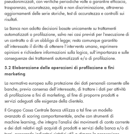
pseudonimizzati, con verifiche periodiche volte a garantire efficacia,
trasparenza, accuratezza, equità e non discriminazione, attraverso
aggiornamenti delle serie storiche, test di accuratezza e controlli sui
risultati.
La Banca non adotta decisioni basate unicamente su trattamenti
automatizzati o profilazione, salvo nei casi previsti per l’esecuzione di
un contratto o di un obbligo di legge; resta comunque garantito
all’interessato il diritto di ottenere l’intervento umano, esprimere
opinioni e richiedere informazioni sulla logica, sull’importanza e sulle
conseguenze dei trattamenti automatizzati e/o di profilazione.
5.2 Elaborazione delle operazioni di profilazione a fini
marketing
La normativa europea sulla protezione dei dati personali consente alle
banche, previo consenso dell’interessato, di trattare i dati per attività
di profilazione a fini di marketing, al fine di proporre prodotti e
servizi adeguati alle esigenze della clientela.
Il Gruppo Cassa Centrale Banca utilizza a tal fine un modello
avanzato di scoring comportamentale, anche con strumenti di
machine learning, che integra l’analisi dei movimenti di conto corrente
e dei dati relativi agli acquisti di prodotti e servizi della banca e/o di
terzi, generando indicatori sintetici utili a stimare la propensione