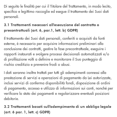
Di seguito le finalità per cui il Titolare del Trattamento, in modo lecito,
specifico e legittimo raccoglie ed esegue il trattamento dei Suoi dati
personali.
3.1 Trattamenti necessari all'esecuzione del contratto o
precontrattuali (art. 6, par.1, lett. b) GDPR)
Il trattamento dei Suoi dati personali, conferiti o acquisiti da fonti
esterne, è necessario per acquisire informazioni preliminari alla
conclusione dei contratti, gestire la fase precontrattuale, eseguire i
rapporti instaurati e svolgere processi decisionali automatizzati e/o
di profilazione volti a definire e monitorare il Suo punteggio di
rischio creditizio e prevenire frodi o abusi.
I dati saranno inoltre trattati per tutti gli adempimenti connessi alla
prestazione di servizi e operazioni di pagamento da Lei autorizzate,
inclusi servizi di conferma disponibilità fondi, disposizione di ordini
di pagamento, accesso e utilizzo di informazioni sui conti, nonché per
verificare lo stato dei pagamenti e regolarizzare eventuali posizioni
debitorie.
3.2 Trattamenti basati sull’adempimento di un obbligo legale
(art. 6 par. 1, lett. c) GDPR)