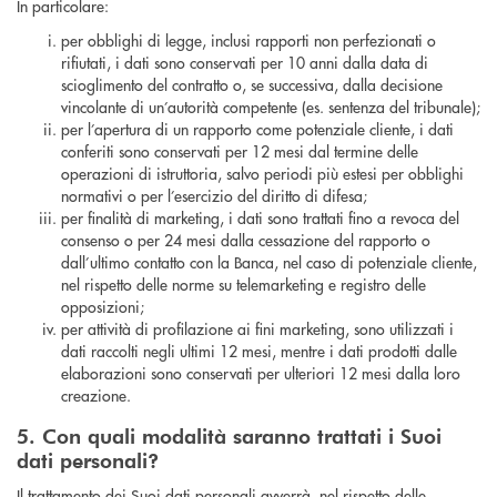
In particolare:
per obblighi di legge, inclusi rapporti non perfezionati o
rifiutati, i dati sono conservati per 10 anni dalla data di
scioglimento del contratto o, se successiva, dalla decisione
vincolante di un’autorità competente (es. sentenza del tribunale);
per l’apertura di un rapporto come potenziale cliente, i dati
conferiti sono conservati per 12 mesi dal termine delle
operazioni di istruttoria, salvo periodi più estesi per obblighi
normativi o per l’esercizio del diritto di difesa;
per finalità di marketing, i dati sono trattati fino a revoca del
consenso o per 24 mesi dalla cessazione del rapporto o
dall’ultimo contatto con la Banca, nel caso di potenziale cliente,
nel rispetto delle norme su telemarketing e registro delle
opposizioni;
per attività di profilazione ai fini marketing, sono utilizzati i
dati raccolti negli ultimi 12 mesi, mentre i dati prodotti dalle
elaborazioni sono conservati per ulteriori 12 mesi dalla loro
creazione.
5. Con quali modalità saranno trattati i Suoi
dati personali?
Il trattamento dei Suoi dati personali avverrà, nel rispetto delle