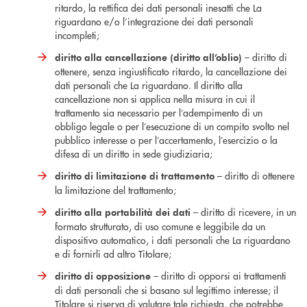
ritardo, la rettifica dei dati personali inesatti che La
riguardano e/o l’integrazione dei dati personali
incompleti;
– diritto di
diritto alla cancellazione (diritto all’oblio)
ottenere, senza ingiustificato ritardo, la cancellazione dei
dati personali che La riguardano. Il diritto alla
cancellazione non si applica nella misura in cui il
trattamento sia necessario per l’adempimento di un
obbligo legale o per l’esecuzione di un compito svolto nel
pubblico interesse o per l’accertamento, l’esercizio o la
difesa di un diritto in sede giudiziaria;
– diritto di ottenere
diritto di limitazione di trattamento
la limitazione del trattamento;
– diritto di ricevere, in un
diritto alla portabilità dei dati
formato strutturato, di uso comune e leggibile da un
dispositivo automatico, i dati personali che La riguardano
e di fornirli ad altro Titolare;
– diritto di opporsi ai trattamenti
diritto di opposizione
di dati personali che si basano sul legittimo interesse; il
Titolare si riserva di valutare tale richiesta, che potrebbe