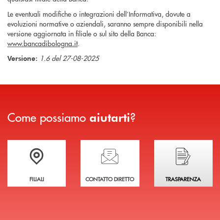
Le eventuali modifiche o integrazioni dell’Informativa, dovute a
evoluzioni normative o aziendali, saranno sempre disponibili nella
versione aggiornata in filiale o sul sito della Banca:
www.bancadibologna.it
.
1.6 del 27-08-2025
Versione:
Come possiamo
?
aiutarti
Trova la filiale più vicina a te
Hai bisogno di assistenza immediata?
Hai bisogno di alcuni
FILIALI
CONTATTO DIRETTO
TRASPARENZA