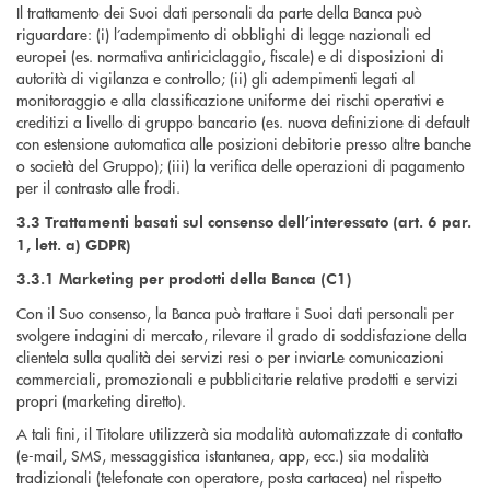
Il trattamento dei Suoi dati personali da parte della Banca può
riguardare: (i) l’adempimento di obblighi di legge nazionali ed
europei (es. normativa antiriciclaggio, fiscale) e di disposizioni di
autorità di vigilanza e controllo; (ii) gli adempimenti legati al
monitoraggio e alla classificazione uniforme dei rischi operativi e
creditizi a livello di gruppo bancario (es. nuova definizione di default
con estensione automatica alle posizioni debitorie presso altre banche
o società del Gruppo); (iii) la verifica delle operazioni di pagamento
per il contrasto alle frodi.
3.3 Trattamenti basati sul consenso dell’interessato (art. 6 par.
1, lett. a) GDPR)
3.3.1 Marketing per prodotti della Banca (C1)
Con il Suo consenso, la Banca può trattare i Suoi dati personali per
svolgere indagini di mercato, rilevare il grado di soddisfazione della
clientela sulla qualità dei servizi resi o per inviarLe comunicazioni
commerciali, promozionali e pubblicitarie relative prodotti e servizi
propri (marketing diretto).
A tali fini, il Titolare utilizzerà sia modalità automatizzate di contatto
(e-mail, SMS, messaggistica istantanea, app, ecc.) sia modalità
tradizionali (telefonate con operatore, posta cartacea) nel rispetto