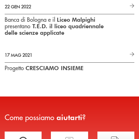
22 GEN 2022
Banca di Bologna e il
Liceo Malpighi
presentano
T.E.D. il liceo quadriennale
delle scienze applicate
17 MAG 2021
Progetto
CRESCIAMO INSIEME
Come possiamo
?
aiutarti
Trova la filiale più vicina a te
Hai bisogno di assistenza immediata?
Hai bisogno di alcuni