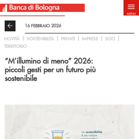
Salta al contenuto principale
MENU
16 FEBBRAIO 2026
NOVITÀ
SOSTENIBILITÀ
PRIVATI
IMPRESE
SOCI
TERRITORIO
“M’illumino di meno” 2026:
piccoli gesti per un futuro più
sostenibile