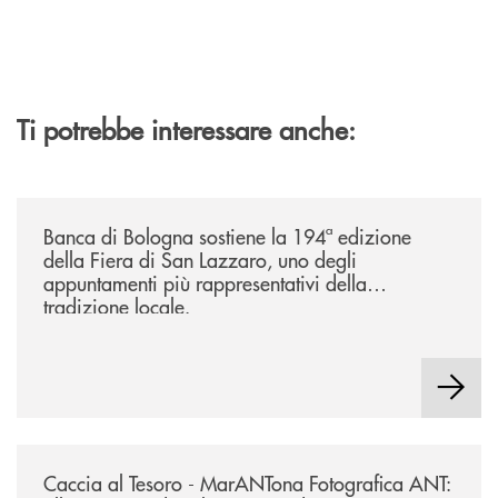
Ti potrebbe interessare anche:
/news/2026-194ª-edizione-della-fiera-di-san-lazzaro/
Banca di Bologna sostiene la 194ª edizione
della Fiera di San Lazzaro, uno degli
appuntamenti più rappresentativi della
tradizione locale.
/news/2026-marantona-fotografica-ant/
Caccia al Tesoro - MarANTona Fotografica ANT: