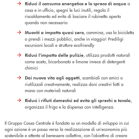
a
Riduci il consumo energetico e lo spreco di acqua
casa e in ufficio, spegni le luci inutili, regola il
riscaldamento ed evita di lasciare il rubinetto aperto
quando non necessario
, cammina, usa la bicicletta
Muoviti a impatto quasi zero
o prendi i mezzi pubblici, anche in viaggio! Prediligi
escursioni locali e strutture ecofriendly
, utilizza prodotti naturali
Riduci l’impatto delle pulizie
come aceto, bicarbonato e limone invece di detergenti
chimici
, scambiali con amici o
Dai nuova vita agli oggetti
riutilizzali creativamente, realizza doni creativi fatti a
mano con materiali naturali
,
Riduci i rifiuti domestici ed evita gli sprechi a tavola
organizza il frigo e la dispensa con intelligenza.
Il Gruppo Cassa Centrale è fondato su un modello di sviluppo in cui
ogni azione è un passo verso la realizzazione di un’economia più
sostenibile e attenta al benessere collettivo, con l’obiettivo di creare