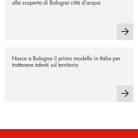
alla scoperta di Bologna città d’acqua
/news/nasce-a-bologna-il-primo-modello-in-italia-per-trattenere-talenti-s
Nasce a Bologna il primo modello in Italia per
trattenere talenti sul territorio