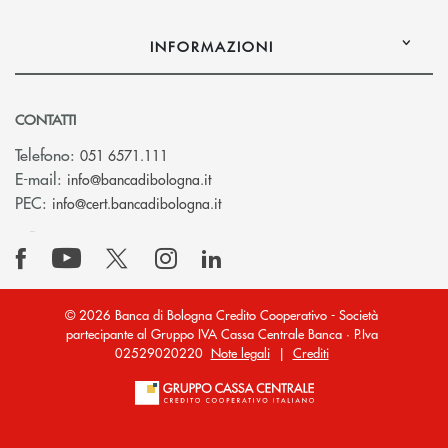
INFORMAZIONI
CONTATTI
Telefono:
051 6571.111
(si apre l’app di posta elettronica)
E-mail:
info@bancadibologna.it
(si apre l’app di posta elettronica
PEC:
info@cert.bancadibologna.it
© 2026 Banca di Bologna Credito Cooperativo - Società
partecipante al Gruppo IVA Cassa Centrale Banca · P.Iva
02529020220
Note legali
|
Crediti