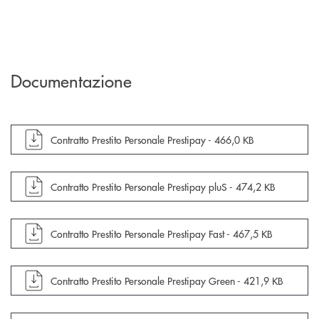
Documentazione
apre documento in una nuova finestra
Contratto Prestito Personale Prestipay -
466,0 KB
apre documento in una nuova finestra
Contratto Prestito Personale Prestipay pluS -
474,2 KB
apre documento in una nuova finestra
Contratto Prestito Personale Prestipay Fast -
467,5 KB
apre documento in una nuova finestra
Contratto Prestito Personale Prestipay Green -
421,9 KB