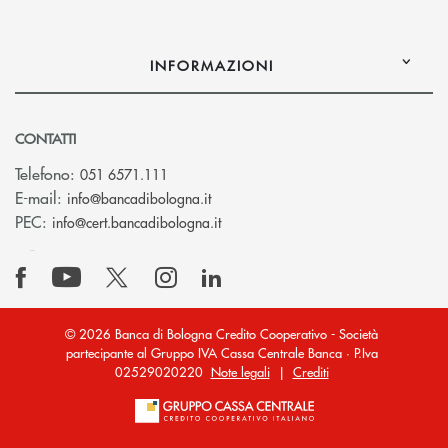
INFORMAZIONI
CONTATTI
Telefono:
051 6571.111
(si apre l’app di posta elettronica)
E-mail:
info@bancadibologna.it
(si apre l’app di posta elettronica
PEC:
info@cert.bancadibologna.it
© 2026 Banca di Bologna Credito Cooperativo - Società
partecipante al Gruppo IVA Cassa Centrale Banca · P.Iva
02529020220
Note legali
|
Crediti