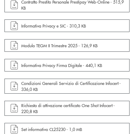
apre documento in una nuova finestra
Contratto Prestito Personale Prestipay Web-Online -
515,9
KB
apre documento in una nuova finestra
Informativa Privacy e SIC -
310,3 KB
apre documento in una nuova finestra
Modulo TEGM II Trimestre 2025 -
126,9 KB
apre documento in una nuova finestra
Informativa Privacy Firma Digitale -
440,1 KB
apre documento in una nuova finestra
Condizioni Generali Servizio di Certificazione Infocert -
336,0 KB
apre documento in una nuova finestra
Richiesta di attivazione certificato One Shot Infocert -
220,8 KB
apre documento in una nuova finestra
Set informativo CL25230 -
1,0 MB