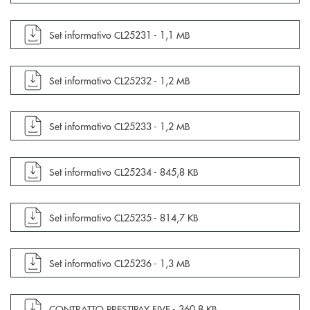
apre documento in una nuova finestra
Set informativo CL25231 -
1,1 MB
apre documento in una nuova finestra
Set informativo CL25232 -
1,2 MB
apre documento in una nuova finestra
Set informativo CL25233 -
1,2 MB
apre documento in una nuova finestra
Set informativo CL25234 -
845,8 KB
apre documento in una nuova finestra
Set informativo CL25235 -
814,7 KB
apre documento in una nuova finestra
Set informativo CL25236 -
1,3 MB
apre documento in una nuova finestra
CONTRATTO PRESTIPAY FIVE -
360,8 KB