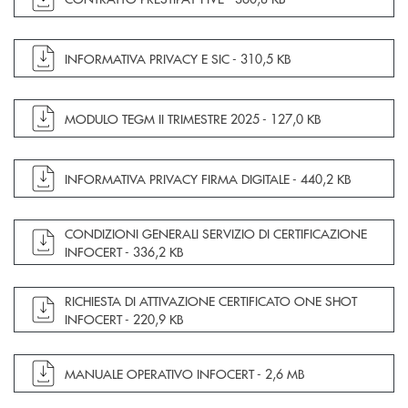
apre documento in una nuova finestra
INFORMATIVA PRIVACY E SIC -
310,5 KB
apre documento in una nuova finestra
MODULO TEGM II TRIMESTRE 2025 -
127,0 KB
apre documento in una nuova finestra
INFORMATIVA PRIVACY FIRMA DIGITALE -
440,2 KB
apre documento in una nuova finestra
CONDIZIONI GENERALI SERVIZIO DI CERTIFICAZIONE
INFOCERT -
336,2 KB
apre documento in una nuova finestra
RICHIESTA DI ATTIVAZIONE CERTIFICATO ONE SHOT
INFOCERT -
220,9 KB
apre documento in una nuova finestra
MANUALE OPERATIVO INFOCERT -
2,6 MB