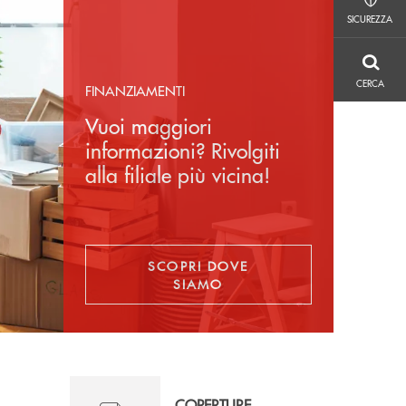
SICUREZZA
SICUREZZA
CERCA
CERCA
FINANZIAMENTI
Vuoi maggiori
informazioni? Rivolgiti
alla filiale più vicina!
SCOPRI DOVE
SIAMO
COPERTURE