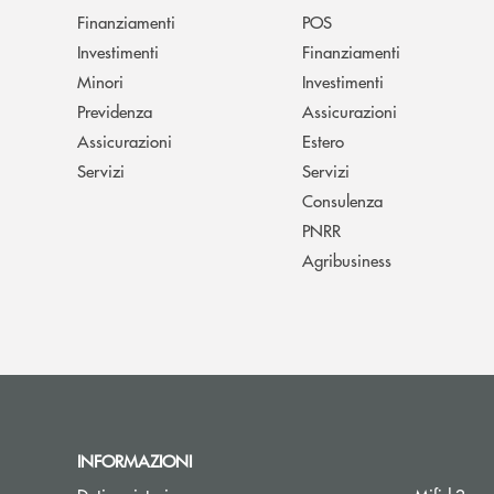
Finanziamenti
POS
Investimenti
Finanziamenti
Minori
Investimenti
Previdenza
Assicurazioni
Assicurazioni
Estero
Servizi
Servizi
Consulenza
PNRR
Agribusiness
INFORMAZIONI