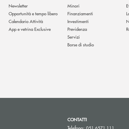
Newsletter
Minori
E
Opportunità e tempo libero
Finanziamenti
L
Calendario Attività
Investimenti
N
App e vetrina Exclusive
Previdenza
R
Servizi
Borse di studio
CONTATTI
Telefono:
051 6571.111