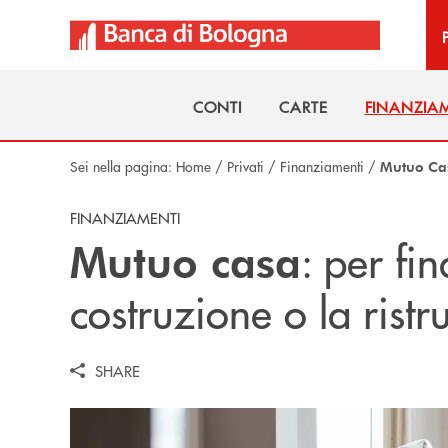
Salta al contenuto principale
CONTI
CARTE
FINANZIA
CONTI
CARTE
FINANZIA
Sei nella pagina:
Home
/
Privati
/
Finanziamenti
/
Mutuo Ca
FINANZIAMENTI
: p
er fin
Mutuo casa
costruzione o la ristr
SHARE