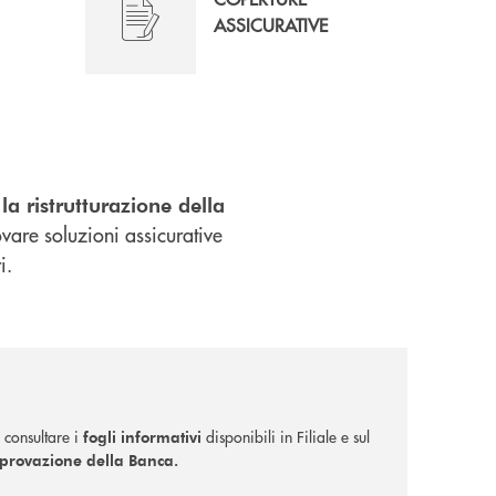
ASSICURATIVE
 la ristrutturazione della
ovare soluzioni assicurative
i.
 consultare i
disponibili in Filiale e sul
fogli informativi
pprovazione della Banca.