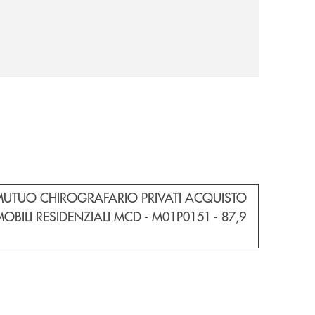
e documento in una nuova finestra
 MUTUO CHIROGRAFARIO PRIVATI ACQUISTO
OBILI RESIDENZIALI MCD - M01P0151 -
87,9