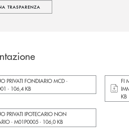
NA TRASPARENZA
ntazione
cumento in una nuova finestra
apr
UO PRIVATI FONDIARIO MCD -
FI
01 -
106,4 KB
IMM
KB
cumento in una nuova finestra
UO PRIVATI IPOTECARIO NON
RIO - M01P0005 -
106,0 KB