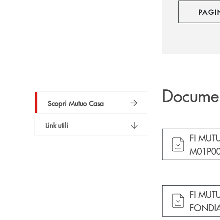
PAGI
Docume
Scopri Mutuo Casa
Link utili
apre do
FI MUT
M01P00
apre do
FI MUT
FONDIA