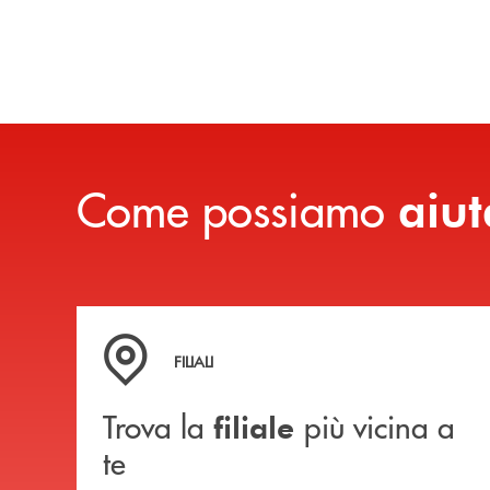
Come possiamo
aiut
Trova la filiale più vicina a te
FILIALI
Trova la
più vicina a
filiale
te