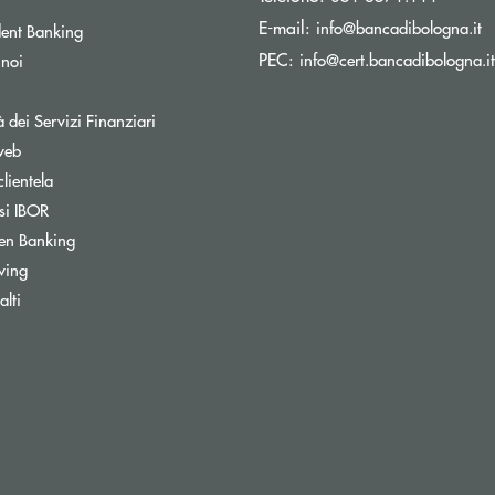
(s
E-mail:
info@bancadibologna.it
ent Banking
PEC:
info@cert.bancadibologna.it
 noi
à dei Servizi Finanziari
web
clientela
si IBOR
Apre una nuova finestra
en Banking
wing
ra
lti