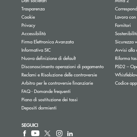
Dati societari
Mifid 2
Trasparenza
Correspond
Cookie
Lavora con
Privacy
Fornitori
Accessibilità
Sostenibilit
Firma Elettronica Avanzata
Sicurezza 
Informativa SIC
Avvisi alla 
Nuova definizione di default
Riforma tas
Disconoscimento operazioni di pagamento
PSD2 – Op
Reclami e Risoluzione delle controversie
Whistleblo
Apre una nuova finest
Arbitro per le controversie finanziarie
Codice appa
FAQ - Domande frequenti
Apre una nuova finestra
Piano di sostituzione dei tassi
Depositi dormienti
SEGUICI