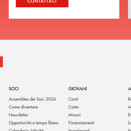
CONTATTACI
SOCI
GIOVANI
A
Assemblea dei Soci 2026
Conti
R
Come diventare
Carte
A
Newsletter
Minori
E
Opportunità e tempo libero
Finanziamenti
L
Calendario Attività
Investimenti
N