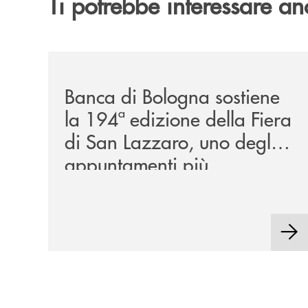
Ti potrebbe interessare an
/news/2026-194ª-edizione-della-fiera-di-san-la
Banca di Bologna sostiene
la 194ª edizione della Fiera
di San Lazzaro, uno degli
appuntamenti più
rappresentativi della
tradizione locale.