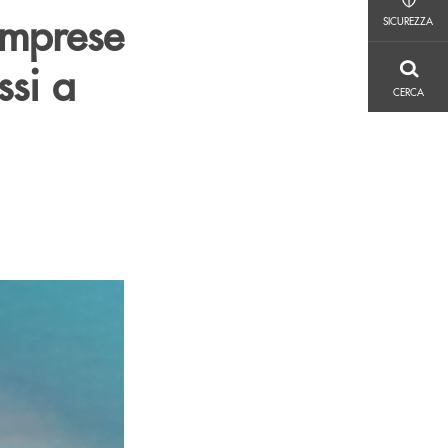
SICUREZZA
imprese
SICUREZZA
ssi a
CERCA
CERCA