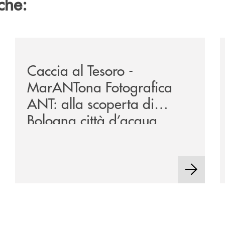
che:
zzaro/
/news/2026-marantona-fotografica-ant/
/
Caccia al Tesoro -
MarANTona Fotografica
ANT: alla scoperta di
Bologna città d’acqua