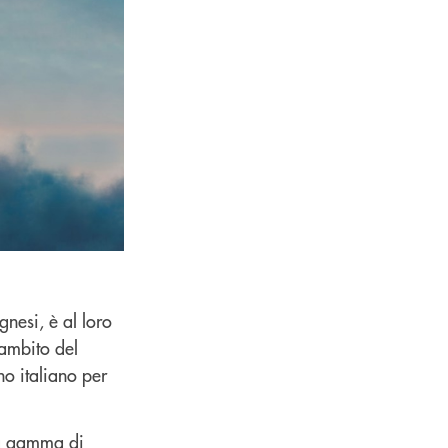
nesi, è al loro
’ambito del
no italiano per
na gamma di