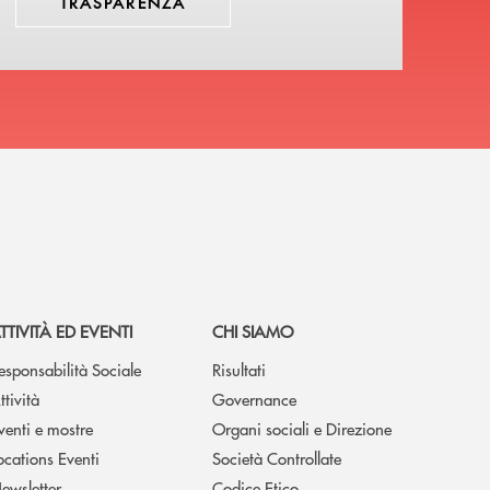
TRASPARENZA
TTIVITÀ ED EVENTI
CHI SIAMO
esponsabilità Sociale
Risultati
ttività
Governance
venti e mostre
Organi sociali e Direzione
ocations Eventi
Società Controllate
ewsletter
Codice Etico