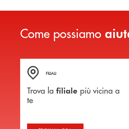
Come possiamo
aiut
Trova la filiale più vicina a te
FILIALI
Trova la
più vicina a
filiale
te