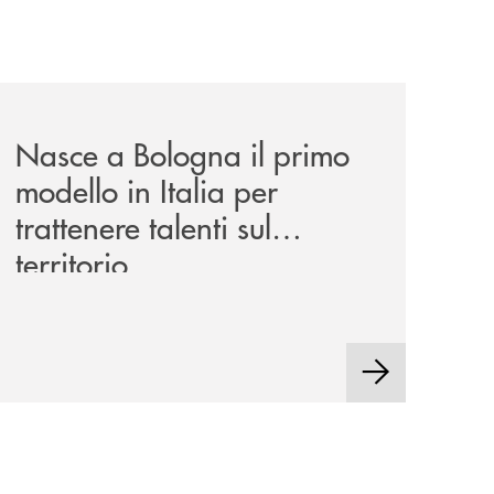
news/nasce-a-bologna-il-primo-modello-in-italia-per-trattene
Nasce a Bologna il primo
modello in Italia per
trattenere talenti sul
territorio