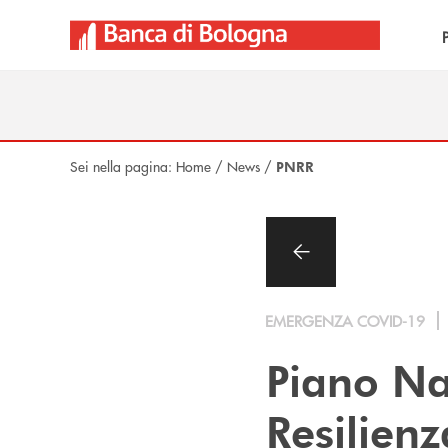
Salta al contenuto principale
Sei nella pagina:
Home
/
News
/
PNRR
EMERGENZA COVID-19
Piano Na
Resilienz