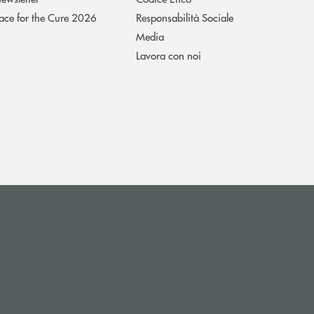
ace for the Cure 2026
Responsabilità Sociale
Media
Lavora con noi
i apre l’app di posta elettronica)
(si apre l’app di posta elettronica)