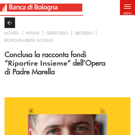
Salta al contenuto principale
MENU
NOVITÀ
PRIVATI
TERRITORIO
BEGREEN
RESPONSABILITÀ SOCIALE
Conclusa la racconta fondi
“
” dell’Opera
Ripartire Insieme
di Padre Marella