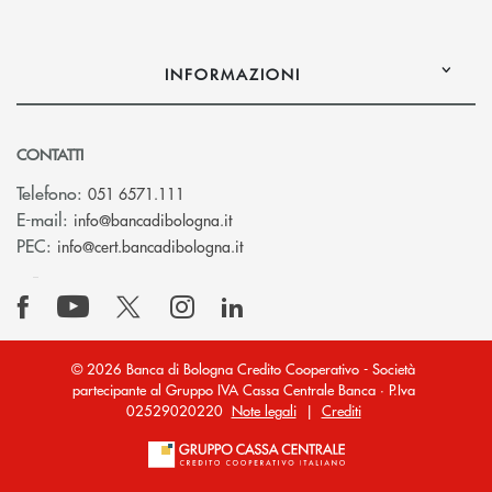
INFORMAZIONI
CONTATTI
Telefono:
051 6571.111
(si apre l’app di posta elettronica)
E-mail:
info@bancadibologna.it
(si apre l’app di posta elettronica
PEC:
info@cert.bancadibologna.it
© 2026 Banca di Bologna Credito Cooperativo - Società
partecipante al Gruppo IVA Cassa Centrale Banca · P.Iva
02529020220
Note legali
|
Crediti