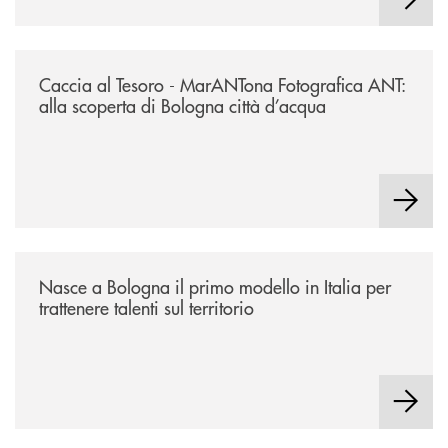
/news/2026-marantona-fotografica-ant/
Caccia al Tesoro - MarANTona Fotografica ANT:
alla scoperta di Bologna città d’acqua
/news/nasce-a-bologna-il-primo-modello-in-italia-per-trattenere-talenti-s
Nasce a Bologna il primo modello in Italia per
trattenere talenti sul territorio