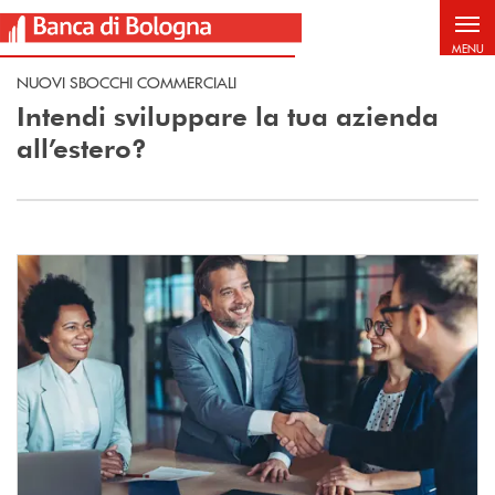
Salta al contenuto principale
MENU
NUOVI SBOCCHI COMMERCIALI
Intendi sviluppare la tua azienda
all’estero?
Scopri di più Ti interessano incontri con operatori esteri per lo sviluppo 