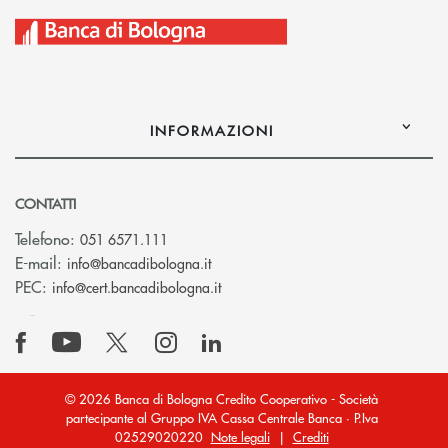
INFORMAZIONI
CONTATTI
Telefono:
051 6571.111
(si apre l’app di posta elettronica)
E-mail:
info@bancadibologna.it
(si apre l’app di posta elettronica
PEC:
info@cert.bancadibologna.it
© 2026 Banca di Bologna Credito Cooperativo - Società
partecipante al Gruppo IVA Cassa Centrale Banca · P.Iva
02529020220
Note legali
|
Crediti