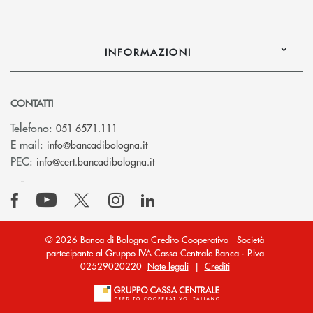
INFORMAZIONI
CONTATTI
Telefono:
051 6571.111
(si apre l’app di posta elettronica)
E-mail:
info@bancadibologna.it
(si apre l’app di posta elettronica
PEC:
info@cert.bancadibologna.it
© 2026 Banca di Bologna Credito Cooperativo - Società
partecipante al Gruppo IVA Cassa Centrale Banca · P.Iva
02529020220
Note legali
|
Crediti