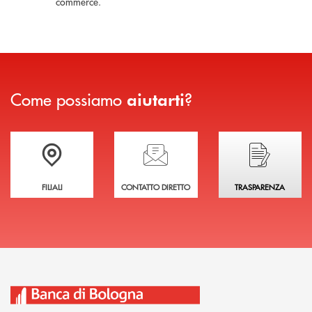
commerce.
Come possiamo
?
aiutarti
Trova la filiale più vicina a te
Hai bisogno di assistenza immediata?
Hai bisogno di alcuni
FILIALI
CONTATTO DIRETTO
TRASPARENZA