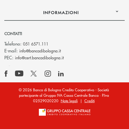
INFORMAZIONI
CONTATTI
Telefono:
051 6571.111
(si apre l’app di posta elettronica)
E-mail:
info@bancadibologna.it
(si apre l’app di posta elettronica
PEC:
info@cert.bancadibologna.it
© 2026 Banca di Bologna Credito Cooperativo - Società
partecipante al Gruppo IVA Cassa Centrale Banca · P.Iva
02529020220
Note legali
|
Crediti