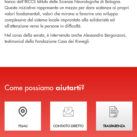
fianco dell’IRCCS Istituto delle Scienze Neurologiche di Bologna.
Questa iniziativa rappresenta un mezzo per dare sostanza ai propri
valori fondamentali, valori che mirano a favorire uno sviluppo
complessivo del sistema locale improntato alla solidarietà ed
all’attenzione verso le persone in difficoltà.
Nel corso della serata, è intervenuto anche Alessandro Bergonzoni,
testimonial della Fondazione Casa dei Risvegli.
Come possiamo
?
aiutarti
Trova la filiale più vicina a te
Hai bisogno di assistenza immediata?
Hai bisogno di alcuni
FILIALI
CONTATTO DIRETTO
TRASPARENZA