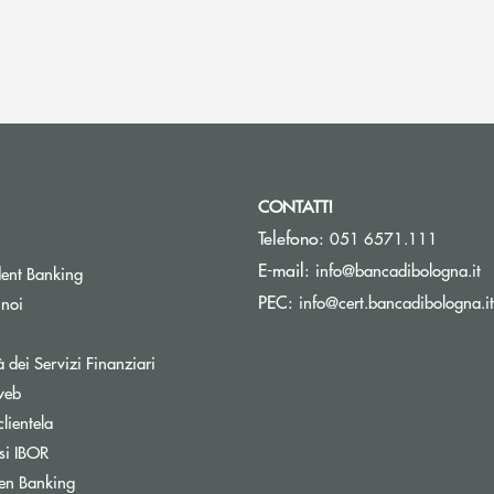
CONTATTI
Telefono:
051 6571.111
(s
E-mail:
info@bancadibologna.it
ent Banking
PEC:
info@cert.bancadibologna.it
 noi
à dei Servizi Finanziari
web
clientela
si IBOR
Apre una nuova finestra
en Banking