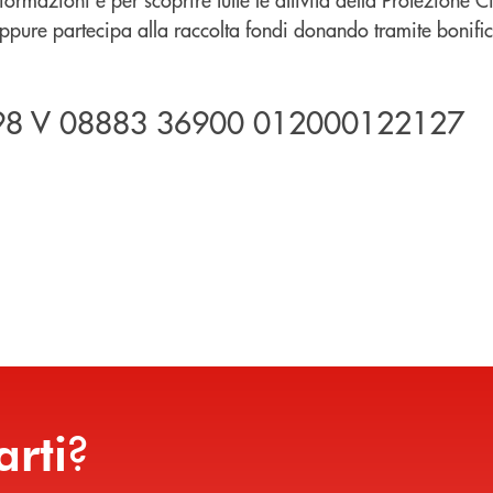
oppure partecipa alla raccolta fondi donando tramite bonifi
 98 V 08883 36900 012000122127
?
arti