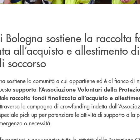
 Bologna sostiene la raccolta f
ata all’acquisto e allestimento 
i soccorso
a sostiene la comunità a cui appartiene ed è al fianco di nu
questo
supporta l’Associazione Volontari della Protezi
tale
raccolta fondi finalizzata all’acquisto e allesti
ttraverso la campagna di crowfunding indetta dall’Associaz
peciale pick-up per potenziare le attività di supporto alla 
mergenza o necessità.
ormazioni e per scoprire tutte le attività della Protezione 