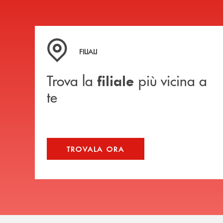
Trova la filiale più vicina a te
FILIALI
Trova la
più vicina a
filiale
te
TROVALA ORA