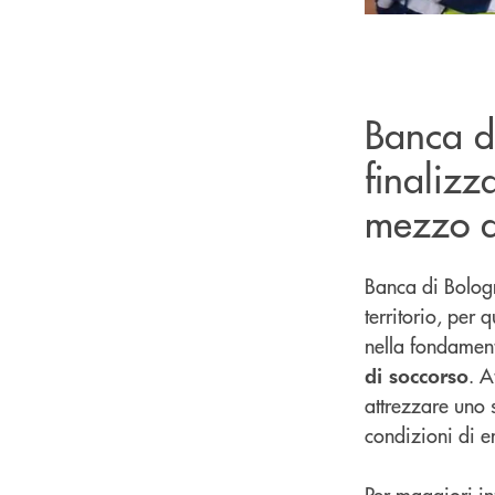
Banca di
finalizz
mezzo d
Banca di Bologn
territorio, per 
nella fondamen
. A
di soccorso
attrezzare uno s
condizioni di e
Per maggiori inf