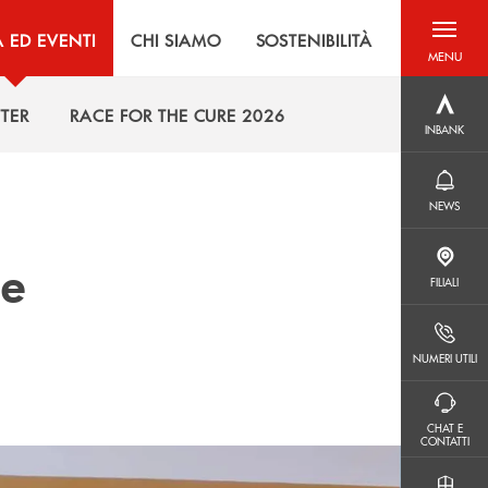
À ED EVENTI
CHI SIAMO
SOSTENIBILITÀ
MENU
menu destra
INBANK
TER
RACE FOR THE CURE 2026
INBANK
TER
RACE FOR THE CURE 2026
NEWS
NEWS
le
FILIALI
FILIALI
NUMERI UTILI
NUMERI UTILI
CHAT E CONTATTI
CHAT E
CONTATTI