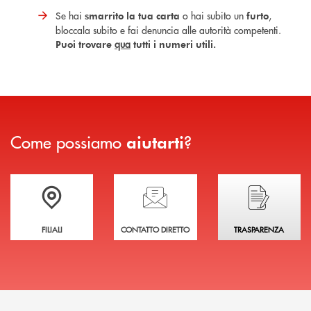
Se hai
o hai subito un
,
smarrito la tua carta
furto
bloccala subito e fai denuncia alle autorità competenti.
qua
Puoi trovare
tutti i numeri utili.
Come possiamo
?
aiutarti
Trova la filiale più vicina a te
Hai bisogno di assistenza immediata?
Hai bisogno di alcuni
FILIALI
CONTATTO DIRETTO
TRASPARENZA