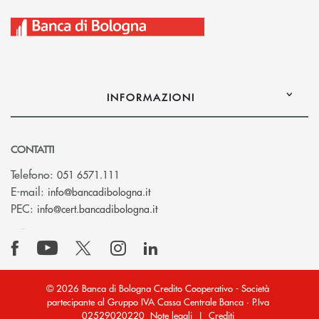
INFORMAZIONI
CONTATTI
Telefono:
051 6571.111
(si apre l’app di posta elettronica)
E-mail:
info@bancadibologna.it
(si apre l’app di posta elettronica
PEC:
info@cert.bancadibologna.it
© 2026 Banca di Bologna Credito Cooperativo - Società
partecipante al Gruppo IVA Cassa Centrale Banca · P.Iva
02529020220
Note legali
|
Crediti