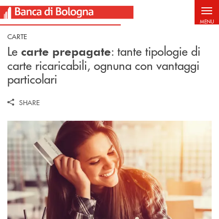
Salta al contenuto principale
MENU
CARTE
Le
: t
ante tipologie di
carte prepagate
carte ricaricabili, ognuna con vantaggi
particolari
SHARE