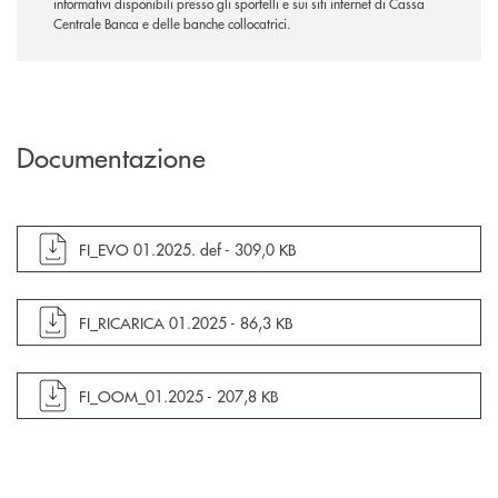
informativi disponibili presso gli sportelli e sui siti internet di Cassa
Centrale Banca e delle banche collocatrici.
Documentazione
apre documento in una nuova finestra
FI_EVO 01.2025. def -
309,0 KB
apre documento in una nuova finestra
FI_RICARICA 01.2025 -
86,3 KB
apre documento in una nuova finestra
FI_OOM_01.2025 -
207,8 KB