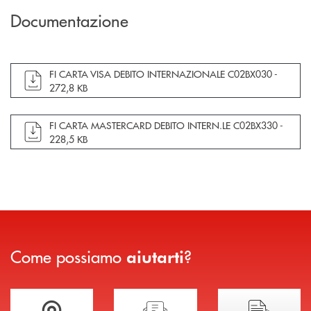
Documentazione
apre documento in una nuova finestra
FI CARTA VISA DEBITO INTERNAZIONALE C02BX030 -
272,8 KB
apre documento in una nuova finestra
FI CARTA MASTERCARD DEBITO INTERN.LE C02BX330 -
228,5 KB
Come possiamo
?
aiutarti
Trova la filiale più vicina a te
Hai bisogno di assistenza immediata?
Hai bisogno di alcuni