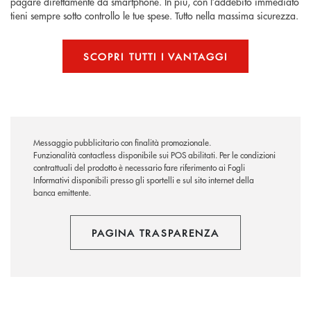
pagare direttamente da smartphone. In più, con l’addebito immediato
tieni sempre sotto controllo le tue spese. Tutto nella massima sicurezza.
SCOPRI TUTTI I VANTAGGI
Messaggio pubblicitario con finalità promozionale.
Funzionalità contactless disponibile sui POS abilitati. Per le condizioni
contrattuali del prodotto è necessario fare riferimento ai Fogli
Informativi disponibili presso gli sportelli e sul sito internet della
banca emittente.
PAGINA TRASPARENZA