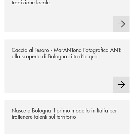
tradizione locale.
/news/2026-marantona-fotografica-ant/
Caccia al Tesoro - MarANTona Fotografica ANT:
alla scoperta di Bologna città d’acqua
/news/nasce-a-bologna-il-primo-modello-in-italia-per-trattenere-talenti-s
Nasce a Bologna il primo modello in Italia per
trattenere talenti sul territorio