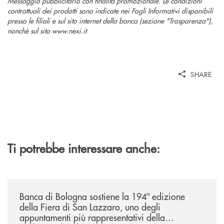
Messaggio pubblicitario con finalità promozionale. Le condizioni
contrattuali dei prodotti sono indicate nei Fogli Informativi disponibili
presso le filiali e sul sito internet della banca (sezione "Trasparenza"),
nonchè sul sito www.nexi.it
SHARE
Ti potrebbe interessare anche:
/news/2026-194ª-edizione-della-fiera-di-san-lazzaro/
Banca di Bologna sostiene la 194ª edizione
della Fiera di San Lazzaro, uno degli
appuntamenti più rappresentativi della