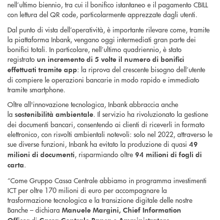
nell’ultimo biennio, tra cui il bonifico istantaneo e il pagamento CBILL
con lettura del QR code, particolarmente apprezzate dagli utenti.
Dal punto di vista dell’operatività, è importante rilevare come, tramite
la piattaforma Inbank, vengano oggi intermediati gran parte dei
bonifici totali. In particolare, nell’ultimo quadriennio, è stato
registrato
un incremento di 5 volte il numero di bonifici
: la riprova del crescente bisogno dell’utente
effettuati tramite app
di compiere le operazioni bancarie in modo rapido e immediato
tramite smartphone.
Oltre all'innovazione tecnologica, Inbank abbraccia anche
la
. Il servizio ha rivoluzionato la gestione
sostenibilità ambientale
dei documenti bancari, consentendo ai clienti di riceverli in formato
elettronico, con risvolti ambientali notevoli: solo nel 2022, attraverso le
sue diverse funzioni, Inbank ha evitato la produzione di quasi
49
, risparmiando oltre
milioni di documenti
94 milioni di fogli di
.
carta
“Come Gruppo Cassa Centrale abbiamo in programma investimenti
ICT per oltre 170 milioni di euro per accompagnare la
trasformazione tecnologica e la transizione digitale delle nostre
Banche – dichiara
Manuele Margini, Chief Information
di
e