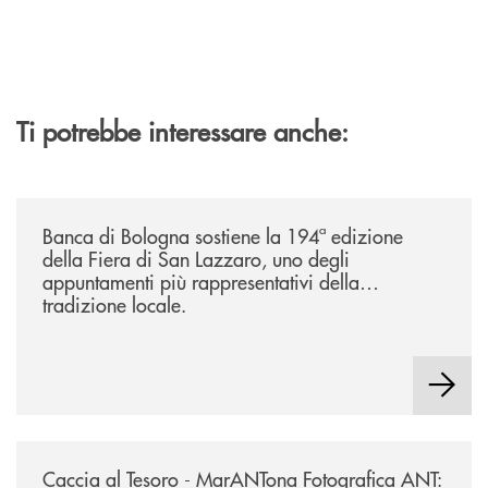
Ti potrebbe interessare anche:
/news/2026-194ª-edizione-della-fiera-di-san-lazzaro/
Banca di Bologna sostiene la 194ª edizione
della Fiera di San Lazzaro, uno degli
appuntamenti più rappresentativi della
tradizione locale.
/news/2026-marantona-fotografica-ant/
Caccia al Tesoro - MarANTona Fotografica ANT: