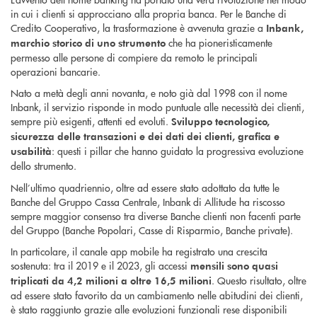
in cui i clienti si approcciano alla propria banca. Per le Banche di
Credito Cooperativo, la trasformazione è avvenuta grazie a
Inbank,
che ha pioneristicamente
marchio storico di uno strumento
permesso alle persone di compiere da remoto le principali
operazioni bancarie.
Nato a metà degli anni novanta, e noto già dal 1998 con il nome
Inbank, il servizio risponde in modo puntuale alle necessità dei clienti,
sempre più esigenti, attenti ed evoluti.
Sviluppo tecnologico,
sicurezza delle transazioni e dei dati dei clienti, grafica e
: questi i pillar che hanno guidato la progressiva evoluzione
usabilità
dello strumento.
Nell’ultimo quadriennio, oltre ad essere stato adottato da tutte le
Banche del Gruppo Cassa Centrale, Inbank di Allitude ha riscosso
sempre maggior consenso tra diverse Banche clienti non facenti parte
del Gruppo (Banche Popolari, Casse di Risparmio, Banche private).
In particolare, il canale app mobile ha registrato una crescita
sostenuta: tra il 2019 e il 2023, gli accessi
mensili sono quasi
. Questo risultato, oltre
triplicati da 4,2 milioni a oltre 16,5 milioni
ad essere stato favorito da un cambiamento nelle abitudini dei clienti,
è stato raggiunto grazie alle evoluzioni funzionali rese disponibili