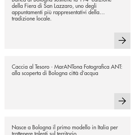
della Fiera di San Lazzaro, uno degli
appuntamenti più rappresentativi della
tradizione locale.
/news/2026-marantona-fotografica-ant/
Caccia al Tesoro - MarANTona Fotografica ANT:
alla scoperta di Bologna città d’acqua
/news/nasce-a-bologna-il-primo-modello-in-italia-per-trattenere-talenti-s
Nasce a Bologna il primo modello in Italia per
trattenere talenti sul territorio