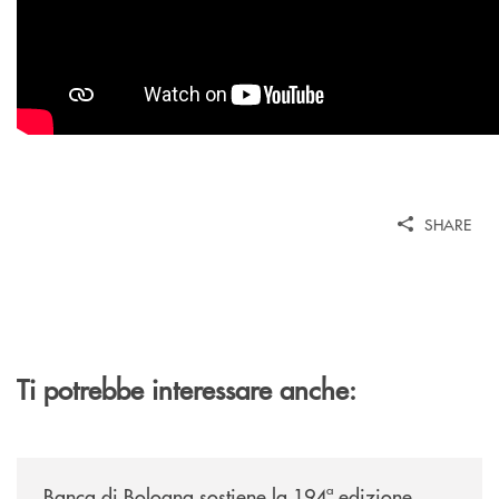
SHARE
Ti potrebbe interessare anche:
/news/2026-194ª-edizione-della-fiera-di-san-lazzaro/
Banca di Bologna sostiene la 194ª edizione