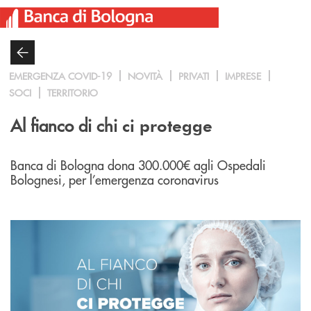
Salta al contenuto principale
EMERGENZA COVID-19
NOVITÀ
PRIVATI
IMPRESE
SOCI
TERRITORIO
Al fianco di chi
ci protegge
Banca di Bologna dona 300.000€ agli Ospedali
Bolognesi, per l’emergenza coronavirus