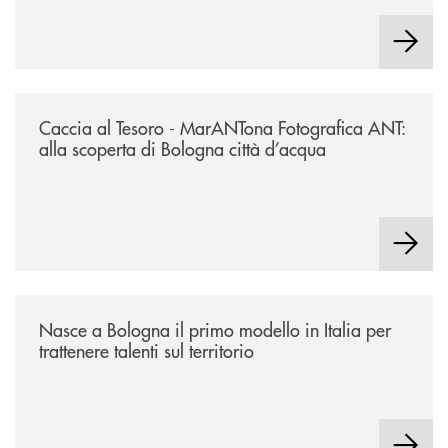
/news/2026-marantona-fotografica-ant/
Caccia al Tesoro - MarANTona Fotografica ANT:
alla scoperta di Bologna città d’acqua
/news/nasce-a-bologna-il-primo-modello-in-italia-per-trattenere-talenti-s
Nasce a Bologna il primo modello in Italia per
trattenere talenti sul territorio