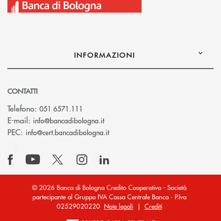
INFORMAZIONI
CONTATTI
Telefono:
051 6571.111
(si apre l’app di posta elettronica)
E-mail:
info@bancadibologna.it
(si apre l’app di posta elettronica
PEC:
info@cert.bancadibologna.it
© 2026 Banca di Bologna Credito Cooperativo - Società
partecipante al Gruppo IVA Cassa Centrale Banca · P.Iva
02529020220
Note legali
|
Crediti