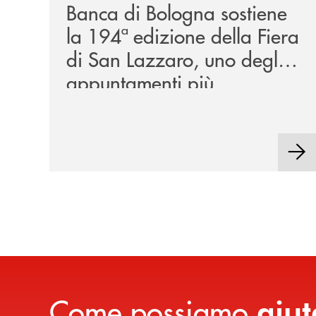
Banca di Bologna sostiene
la 194ª edizione della Fiera
di San Lazzaro, uno degli
appuntamenti più
rappresentativi della
tradizione locale.
Come possiamo
aiut