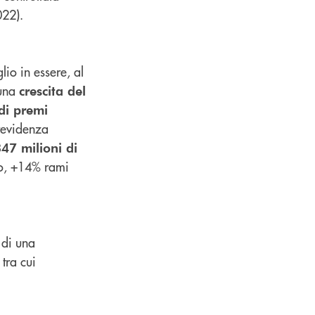
022).
lio in essere, al
 una
crescita del
 di premi
revidenza
347 milioni di
co, +14% rami
 di una
tra cui