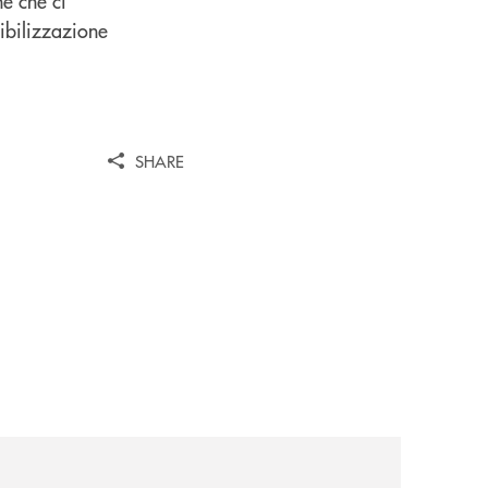
ne che ci
sibilizzazione
SHARE
news/nasce-a-bologna-il-primo-modello-in-italia-per-trattene