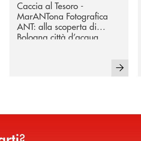
Caccia al Tesoro -
MarANTona Fotografica
ANT: alla scoperta di
Bologna città d’acqua
?
arti