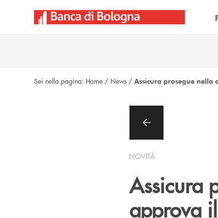
Salta al contenuto principale
Sei nella pagina:
Home
/
News
/
Assicura prosegue nella c
NOVITÀ
Assicura p
approva i