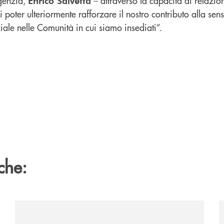
genzia,
– attraverso la capacità di relazio
Enrico Salvetta
i poter ulteriormente rafforzare il nostro contributo alla sen
iale nelle Comunità in cui siamo insediati”.
che:
zzaro/
/news/2026-marantona-fotografica-ant/
/