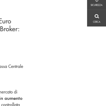
SICUREZZA
SICUREZZA
CERCA
Euro
CERCA
 Broker:
assa Centrale
mercato di
, in aumento
 controllata