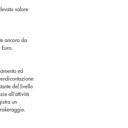
elevato valore
ate ancora da
 Euro.
ineamento ed
 rendicontazione
tante del livello
ie all’attività
istra un
brokeraggio.