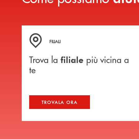
Trova la filiale più vicina a te
FILIALI
Trova la
più vicina a
filiale
te
TROVALA ORA