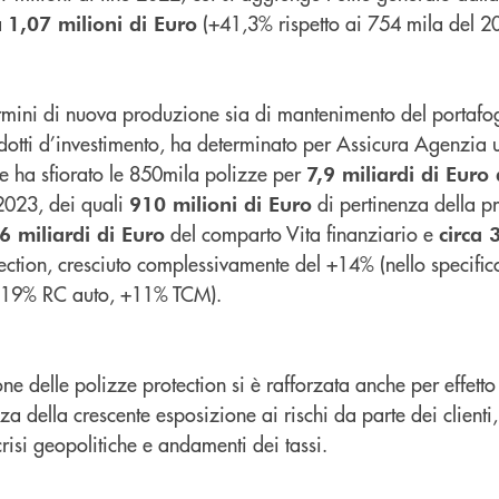
a
(+41,3% rispetto ai 754 mila del 2
1,07 milioni di Euro
 termini di nuova produzione sia di mantenimento del portafog
rodotti d’investimento, ha determinato per Assicura Agenzia
e ha sfiorato le 850mila polizze per
7,9 miliardi di Euro
2023, dei quali
di pertinenza della p
910 milioni di Euro
del comparto Vita finanziario e
6 miliardi di Euro
circa 
ction, cresciuto complessivamente del +14% (nello specifi
 +19% RC auto, +11% TCM).
ione delle polizze protection si è rafforzata anche per effetto
della crescente esposizione ai rischi da parte dei clienti, 
risi geopolitiche e andamenti dei tassi.