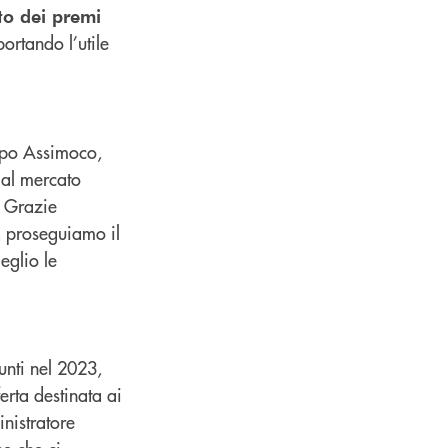
to dei premi
portando l’utile
ppo Assimoco,
o al mercato
 Grazie
, proseguiamo il
eglio le
unti nel 2023,
erta destinata ai
nistratore