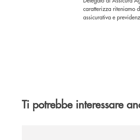
Delegato di Assicura A
caratterizza riteniamo d
assicurativa e previdenz
Ti potrebbe interessare an
/news/2026-194ª-edizione-della-fiera-di-san-la