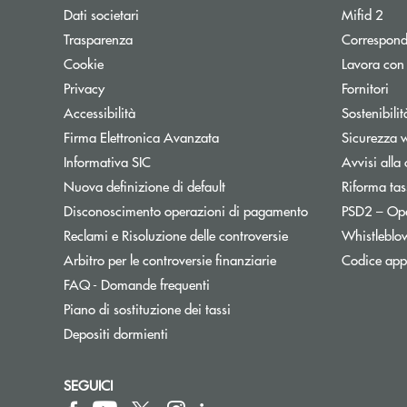
Dati societari
Mifid 2
Trasparenza
Correspond
Cookie
Lavora con
Privacy
Fornitori
Accessibilità
Sostenibilit
Firma Elettronica Avanzata
Sicurezza 
Informativa SIC
Avvisi alla 
Nuova definizione di default
Riforma tas
Disconoscimento operazioni di pagamento
PSD2 – Op
Reclami e Risoluzione delle controversie
Whistleblo
Apre una nuova finest
Arbitro per le controversie finanziarie
Codice appa
FAQ - Domande frequenti
Apre una nuova finestra
Piano di sostituzione dei tassi
Depositi dormienti
SEGUICI