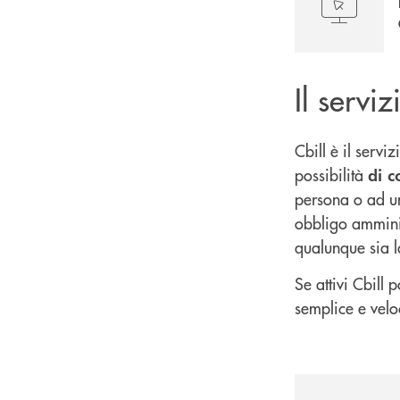
Il servi
Cbill è il serv
possibilità
di c
persona o ad un
obbligo amminist
qualunque sia l
Se attivi Cbill 
semplice e veloce