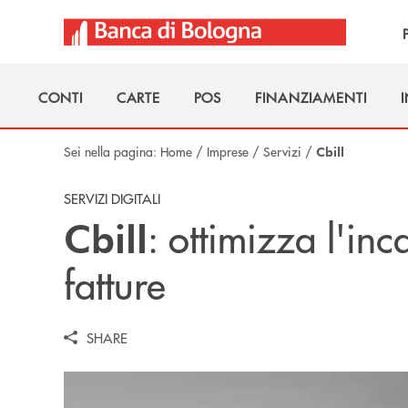
Salta al contenuto principale
CONTI
CARTE
POS
FINANZIAMENTI
CONTI
CARTE
POS
FINANZIAMENTI
Sei nella pagina:
Home
/
Imprese
/
Servizi
/
Cbill
SERVIZI DIGITALI
: ottimizza l'inc
Cbill
fatture
SHARE