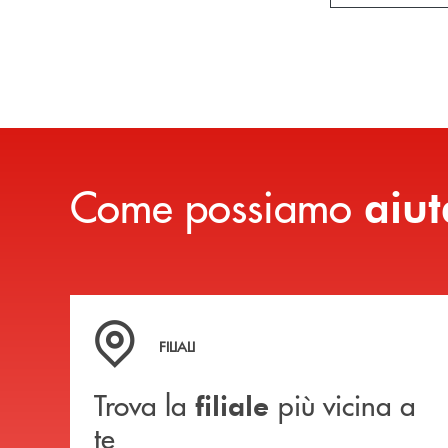
Come possiamo
aiut
Trova la filiale più vicina a te
FILIALI
Trova la
più vicina a
filiale
te