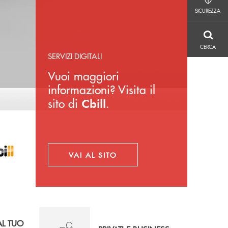
SICUREZZA
SICUREZZA
CERCA
CERCA
SERVIZI DIGITALI
Vuoi maggiori
informazioni? Visita il
sito di
.
Cbill
VAI AL SITO
APRE UNA NUOVA FINESTRA
AL TUO