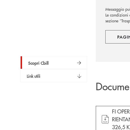
Messaggio pub
Le condizioni 
sezione “Trasp
PAGI
Scopri Cbill
Link utili
Docume
apre do
FI OPE
RIENTA
326,5 