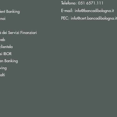
Telefono:
051 6571.111
(s
E-mail:
info@bancadibologna.it
ent Banking
PEC:
info@cert.bancadibologna.it
 noi
à dei Servizi Finanziari
web
clientela
si IBOR
Apre una nuova finestra
en Banking
wing
ra
lti