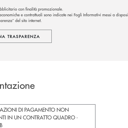
blicitario con finalità promozionale.
economiche e contrattuali sono indicate nei Fogli Informativi messi a disposiz
arenza” del sito internet.
NA TRASPARENZA
ntazione
cumento in una nuova finestra
RAZIONI DI PAGAMENTO NON
NTI IN UN CONTRATTO QUADRO -
KB