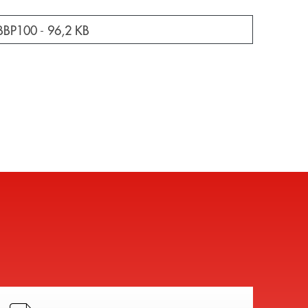
a nuova finestra
BBP100 -
96,2 KB