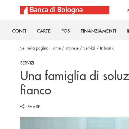
Salta al contenuto principale
CONTI
CARTE
POS
FINANZIAMENTI
CONTI
CARTE
POS
FINANZIAMENTI
Sei nella pagina:
Home
/
Imprese
/
Servizi
/
Inbank
SERVIZI
Una famiglia di soluz
fianco
SHARE