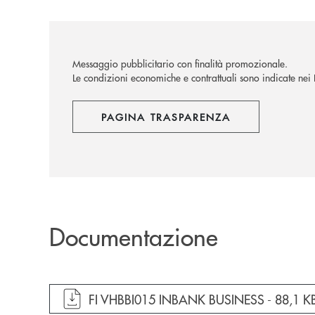
Messaggio pubblicitario con finalità promozionale.
Le condizioni economiche e contrattuali sono indicate nei Fo
PAGINA TRASPARENZA
Documentazione
apre documento in una nuova finestra
FI VHBBI015 INBANK BUSINESS -
88,1 K