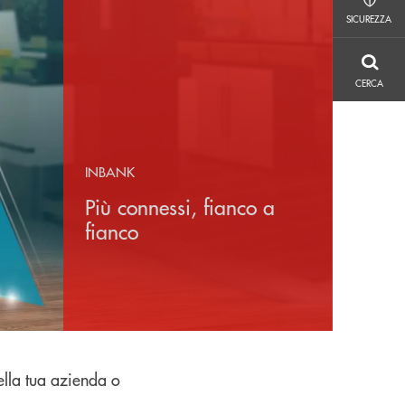
SICUREZZA
SICUREZZA
CERCA
CERCA
INBANK
Più connessi, fianco a
fianco
ella tua azienda o