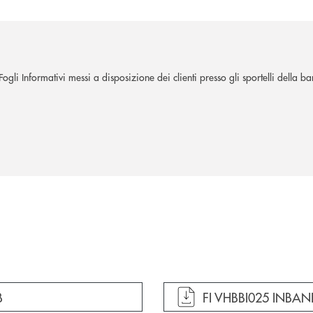
gli Informativi messi a disposizione dei clienti presso gli sportelli della ba
apre documento in un
B
FI VHBBI025 INBAN