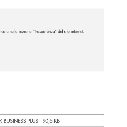
nca e nella sezione “Trasparenza” del sito internet.
a nuova finestra
K BUSINESS PLUS -
90,5 KB