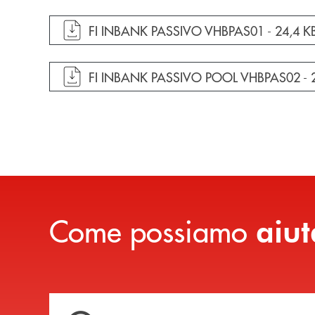
apre documento in una nuova finestra
FI INBANK PASSIVO VHBPAS01 -
24,4 K
apre documento in una nuova finestra
FI INBANK PASSIVO POOL VHBPAS02 -
Come possiamo
aiut