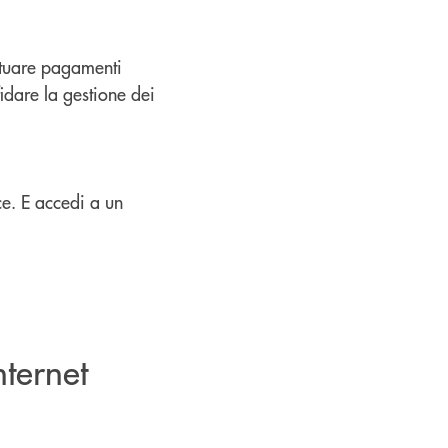
ettuare pagamenti
fidare la gestione dei
ce. E accedi a un
internet
n