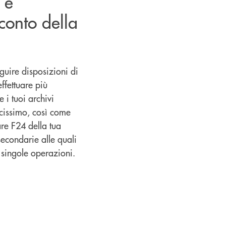
 e
conto della
guire disposizioni di
effettuare più
i tuoi archivi
licissimo, così come
are F24 della tua
secondarie alle quali
i singole operazioni.