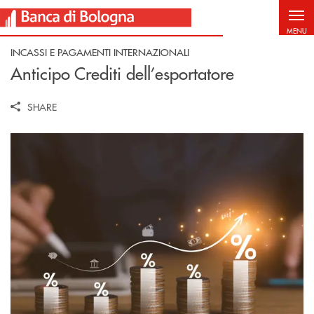
Salta al contenuto principale
MENU
INCASSI E PAGAMENTI INTERNAZIONALI
Anticipo Crediti dell’esportatore
SHARE