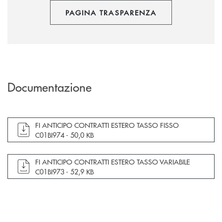
PAGINA TRASPARENZA
Documentazione
apre documento in una nuova finestra
FI ANTICIPO CONTRATTI ESTERO TASSO FISSO
C01BI974 -
50,0 KB
apre documento in una nuova finestra
FI ANTICIPO CONTRATTI ESTERO TASSO VARIABILE
C01BI973 -
52,9 KB