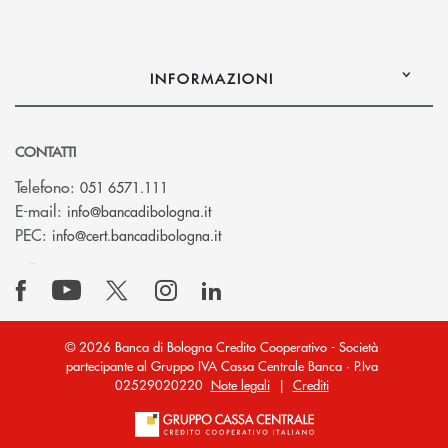
INFORMAZIONI
CONTATTI
Telefono:
051 6571.111
(si apre l’app di posta elettronica)
E-mail:
info@bancadibologna.it
(si apre l’app di posta elettronica
PEC:
info@cert.bancadibologna.it
© 2026 Banca di Bologna Credito Cooperativo - Società
partecipante al Gruppo IVA Cassa Centrale Banca · P.Iva
02529020220
Note legali
|
Crediti