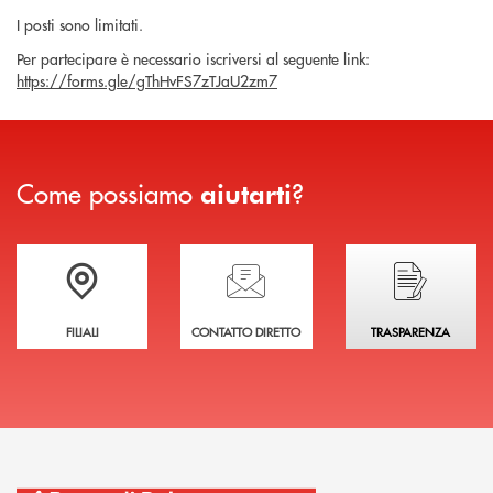
I posti sono limitati.
Per partecipare è necessario iscriversi al seguente link:
https://forms.gle/gThHvFS7zTJaU2zm7
Come possiamo
?
aiutarti
Trova la filiale più vicina a te
Hai bisogno di assistenza immediata?
Hai bisogno di alcuni
FILIALI
CONTATTO DIRETTO
TRASPARENZA