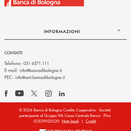
INFORMAZIONI
CONTATTI
Telefono:
051 6571.111
(si apre l’app di posta elettronica)
E-mail:
info@bancadibologna.it
(si apre l’app di posta elettronica
PEC:
info@cert.bancadibologna.it
© 2026 Banca di Bologna Credito Cooperativo - Società
partecipante al Gruppo IVA Cassa Centrale Banca · P.Iva
02529020220
Note legali
|
Crediti