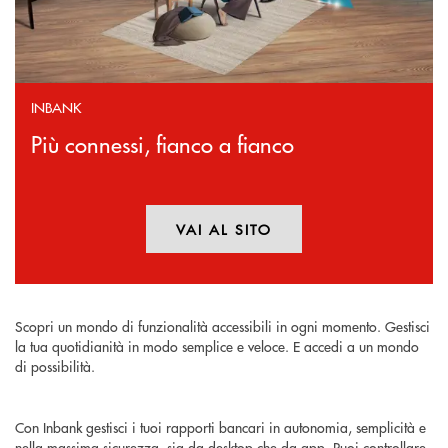
INBANK
Più connessi, fianco a fianco
VAI AL SITO
APRE UNA NUOVA FINESTR
Scopri un mondo di funzionalità accessibili in ogni momento. Gestisci
la tua quotidianità in modo semplice e veloce. E accedi a un mondo
di possibilità.
Con Inbank gestisci i tuoi rapporti bancari in autonomia, semplicità e
nella massima sicurezza, sia da desktop che da app. Puoi controllare