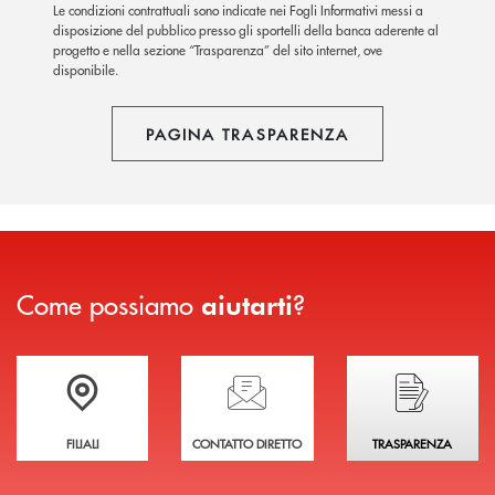
Le condizioni contrattuali sono indicate nei Fogli Informativi messi a
disposizione del pubblico presso gli sportelli della banca aderente al
progetto e nella sezione “Trasparenza” del sito internet, ove
disponibile.
PAGINA TRASPARENZA
Come possiamo
?
aiutarti
Trova la filiale più vicina a te
Hai bisogno di assistenza immediata?
Hai bisogno di alcuni
FILIALI
CONTATTO DIRETTO
TRASPARENZA